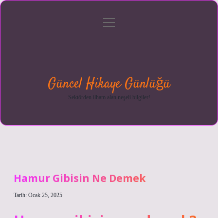
menüyü
Anasayfa
Gizlilik
Yasal
Hakkımızda
aç
Politikası
Uyarı
Güncel Hikaye Günlüğü
Sektörden ilham alan neşeli bilgiler!
Hamur Gibisin Ne Demek
Tarih: Ocak 25, 2025