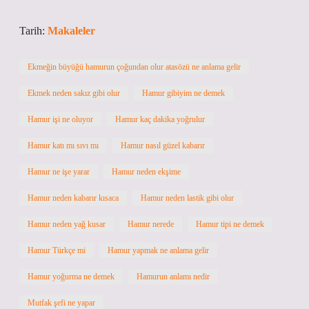
Tarih:
Makaleler
Ekmeğin büyüğü hamurun çoğundan olur atasözü ne anlama gelir
Ekmek neden sakız gibi olur
Hamur gibiyim ne demek
Hamur işi ne oluyor
Hamur kaç dakika yoğrulur
Hamur katı mı sıvı mı
Hamur nasıl güzel kabarır
Hamur ne işe yarar
Hamur neden ekşime
Hamur neden kabarır kısaca
Hamur neden lastik gibi olur
Hamur neden yağ kusar
Hamur nerede
Hamur tipi ne demek
Hamur Türkçe mi
Hamur yapmak ne anlama gelir
Hamur yoğurma ne demek
Hamurun anlamı nedir
Mutfak şefi ne yapar