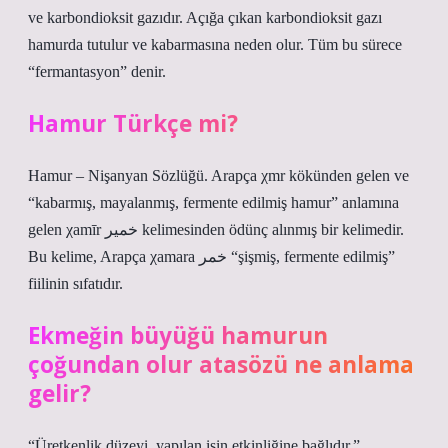
ve karbondioksit gazıdır. Açığa çıkan karbondioksit gazı
hamurda tutulur ve kabarmasına neden olur. Tüm bu sürece
“fermantasyon” denir.
Hamur Türkçe mi?
Hamur – Nişanyan Sözlüğü. Arapça χmr kökünden gelen ve
“kabarmış, mayalanmış, fermente edilmiş hamur” anlamına
gelen χamīr خمير kelimesinden ödünç alınmış bir kelimedir.
Bu kelime, Arapça χamara خمر “şişmiş, fermente edilmiş”
fiilinin sıfatıdır.
Ekmeğin büyüğü hamurun
çoğundan olur atasözü ne anlama
gelir?
“Üretkenlik düzeyi, yapılan işin etkinliğine bağlıdır.”