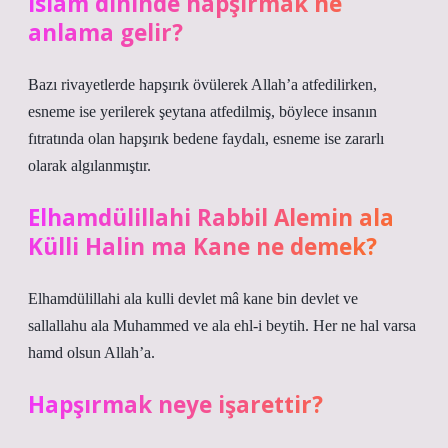
İslam dininde hapşırmak ne
anlama gelir?
Bazı rivayetlerde hapşırık övülerek Allah’a atfedilirken,
esneme ise yerilerek şeytana atfedilmiş, böylece insanın
fıtratında olan hapşırık bedene faydalı, esneme ise zararlı
olarak algılanmıştır.
Elhamdülillahi Rabbil Alemin ala
Külli Halin ma Kane ne demek?
Elhamdülillahi ala kulli devlet mâ kane bin devlet ve
sallallahu ala Muhammed ve ala ehl-i beytih. Her ne hal varsa
hamd olsun Allah’a.
Hapşırmak neye işarettir?