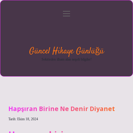
menüyü
Anasayfa
Gizlilik
Yasal
Hakkımızda
aç
Politikası
Uyarı
Güncel Hikaye Günlüğü
Sektörden ilham alan neşeli bilgiler!
Hapşıran Birine Ne Denir Diyanet
Tarih: Ekim 18, 2024