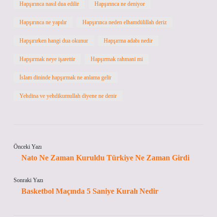
Hapşırınca nasıl dua edilir
Hapşırınca ne deniyor
Hapşırınca ne yapılır
Hapşırınca neden elhamdülillah deriz
Hapşırırken hangi dua okunur
Hapşırma adabı nedir
Hapşırmak neye işarettir
Hapşırmak rahmani mi
İslam dininde hapşırmak ne anlama gelir
Yehdina ve yehdikumullah diyene ne denir
Önceki Yazı
Nato Ne Zaman Kuruldu Türkiye Ne Zaman Girdi
Sonraki Yazı
Basketbol Maçında 5 Saniye Kuralı Nedir