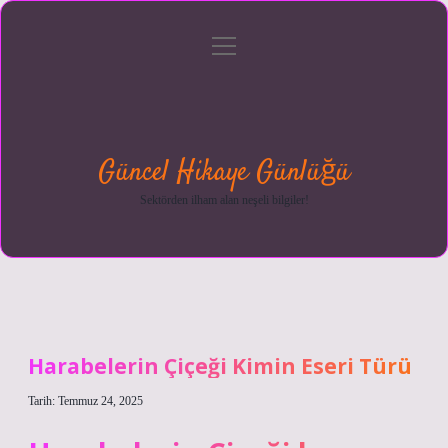
menüyü
Anasayfa
Gizlilik
Yasal
Hakkımızda
aç
Politikası
Uyarı
Güncel Hikaye Günlüğü
Sektörden ilham alan neşeli bilgiler!
Harabelerin Çiçeği Kimin Eseri Türü
Tarih: Temmuz 24, 2025