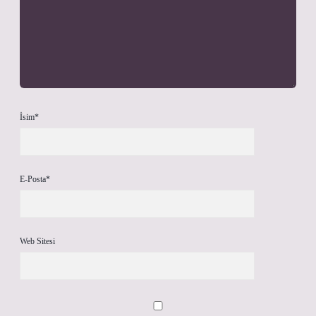
İsim*
E-Posta*
Web Sitesi