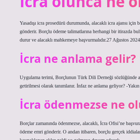
İcra olunca ne o
Yasadışı icra prosedürü durumunda, alacaklı icra ajansı için 
gönderir. Borçlu ödeme talimatlarına herhangi bir itirazda bul
durur ve alacaklı mahkemeye başvurmalıdır.27 Ağustos 20
İcra ne anlama gelir?
Uygulama terimi, Borçlunun Türk Dili Derneği sözlüğünde al
getirilmesi olarak tanımlanır. İnfaz ne anlama geliyor? -Yakın
İcra ödenmezse ne ol
Borçlar zamanında ödenmezse, alacaklı, İcra Ofisi’ne başvurar
ödeme emri gönderir. O andan itibaren, borçlu gerçek iddialar