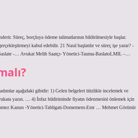
erir. Süreç, borçluya ödeme talimatlarının bildirilmesiyle başlar.
gerçekleştirmeyi kabul edebilir. 21 Nasıl başlatılır ve süreç işe yarar? -
-Baslate -… Avukat Melih Saatçı› Yönetici-Tauma-BaslatoLMIL –…
malı?
ımlar aşağıdaki gibidir: 1) Gelen belgeleri titizlikle incelemek ve
vukata yazın. … 4) İnfaz bildiriminde fiyatın ödenmesini önlemek için
örünmez Kanun ›Yönetici-Tabligati-Domemem-Emr … Mehmet Görünür