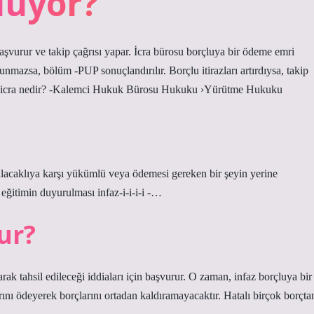
luyor?
başvurur ve takip çağrısı yapar. İcra bürosu borçluya bir ödeme emri
unmazsa, bölüm -PUP sonuçlandırılır. Borçlu itirazları artırdıysa, takip
24icra nedir? -Kalemci Hukuk Bürosu Hukuku ›Yürütme Hukuku
acaklıya karşı yükümlü veya ödemesi gereken bir şeyin yerine
 eğitimin duyurulması infaz-i-i-i-i -…
ur?
ak tahsil edileceği iddiaları için başvurur. O zaman, infaz borçluya bir
ını ödeyerek borçlarını ortadan kaldıramayacaktır. Hatalı birçok borçta