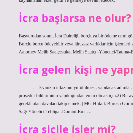
kaynaklanan ekler geldi ve gelmeye devam edecek.
İcra başlarsa ne olur?
Başvurudan sonra, İcra Daireliği borçluya bir ödeme emri gönd
Borçlu borcu ödeyebilir veya itirazsız varlıklar için işlemleri 
Aatorney Melih Saatçesukat Melih Saatçı ›Yönetici-Tauma
İcra gelen kişi ne yap
———- – Evinizin infazının yürütülmesi, yapılacak adımlar, ad
prosedür bildiriminin yapıldığından emin olmak için.2) Bir a
gerekli olan davaları takip etmek. | MG Hukuk Bürosu G
Sağ› Yönetici Tebligat-Domini-Emr …
İcra sicile işler mi?