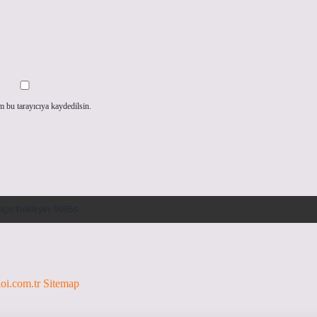
m bu tarayıcıya kaydedilsin.
loi.com.tr
Sitemap