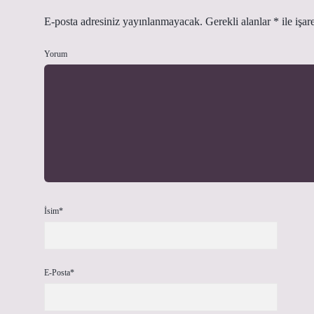
E-posta adresiniz yayınlanmayacak.
Gerekli alanlar
*
ile işar
Yorum
İsim*
E-Posta*