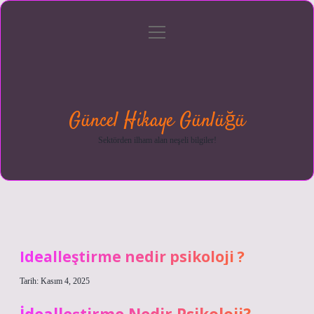
menüyü
Anasayfa
Gizlilik
Yasal
Hakkımızda
aç
Politikası
Uyarı
Güncel Hikaye Günlüğü
Sektörden ilham alan neşeli bilgiler!
Idealleştirme nedir psikoloji ?
Tarih: Kasım 4, 2025