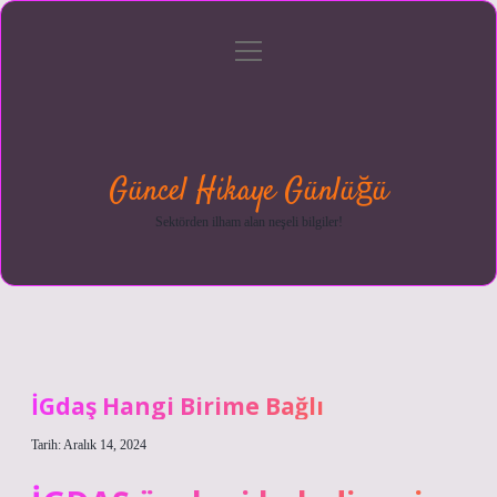
menüyü
Anasayfa
Gizlilik
Yasal
Hakkımızda
aç
Politikası
Uyarı
Güncel Hikaye Günlüğü
Sektörden ilham alan neşeli bilgiler!
İGdaş Hangi Birime Bağlı
Tarih: Aralık 14, 2024