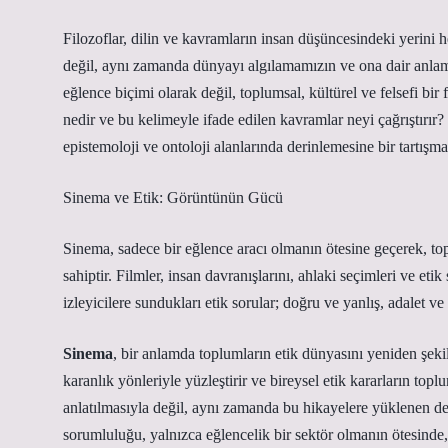
Filozoflar, dilin ve kavramların insan düşüncesindeki yerini 
değil, aynı zamanda dünyayı algılamamızın ve ona dair anlam 
eğlence biçimi olarak değil, toplumsal, kültürel ve felsefi bir
nedir ve bu kelimeyle ifade edilen kavramlar neyi çağrıştırır? 
epistemoloji ve ontoloji alanlarında derinlemesine bir tartış
Sinema ve Etik: Görüntünün Gücü
Sinema, sadece bir eğlence aracı olmanın ötesine geçerek, top
sahiptir. Filmler, insan davranışlarını, ahlaki seçimleri ve eti
izleyicilere sundukları etik sorular; doğru ve yanlış, adalet v
Sinema
, bir anlamda toplumların etik dünyasını yeniden şekill
karanlık yönleriyle yüzleştirir ve bireysel etik kararların topl
anlatılmasıyla değil, aynı zamanda bu hikayelere yüklenen değ
sorumluluğu, yalnızca eğlencelik bir sektör olmanın ötesinde