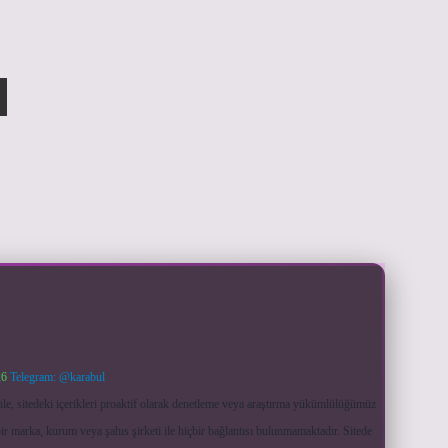
26
Telegram: @karabul
le, sitedeki içerikleri proaktif olarak denetleme veya araştırma yükümlülüğümüz
ir marka, kurum veya şahıs şirketi ile hiçbir bağlantısı bulunmamaktadır. Sitede