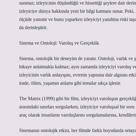
sunmaz; izleyicinin düşündüğü ve hissettiği şeylere dair derinl
izleyiciye dünya hakkında yeni bir bilgi katmanı sunar. Peki
ölçüde yansıtır ve bunu yaparken izleyiciyi yanıltma riski ta
da derinleştirir.
Sinema ve Ontoloji: Varoluş ve Gerçeklik
Sinema, ontolojik bir deneyim de yaratır. Ontoloji, varlık ve g
hikaye anlatmakla kalmaz; aynı zamanda izleyiciyi varoluş v
izleyicinin varlık anlayışını, evrenin yapısına dair algısını et
irade, ölüm, yaşamın anlamı gibi temalar sıkça işlenir.
The Matrix (1999) gibi bir film, izleyiciyi varoluşun gerçekl
arasındaki sınırları sorgularken, izleyiciye varoluşsal bir sor
araç olarak insanların varoluşlarını sorgulamalarına, kendiler
Sinemanın ontolojik etkisi, her filmde farklı boyutlarda ortaya