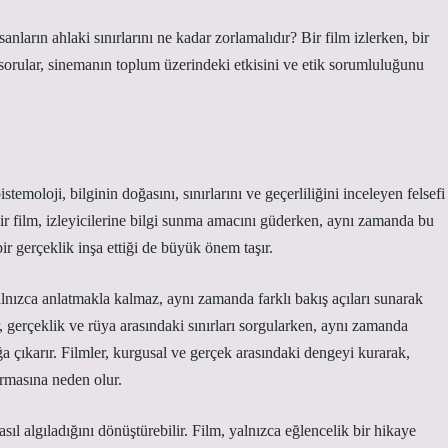
anların ahlaki sınırlarını ne kadar zorlamalıdır? Bir film izlerken, bir
Bu sorular, sinemanın toplum üzerindeki etkisini ve etik sorumluluğunu
istemoloji, bilginin doğasını, sınırlarını ve geçerliliğini inceleyen felsefi
Bir film, izleyicilerine bilgi sunma amacını güderken, aynı zamanda bu
ir gerçeklik inşa ettiği de büyük önem taşır.
lnızca anlatmakla kalmaz, aynı zamanda farklı bakış açıları sunarak
ler, gerçeklik ve rüya arasındaki sınırları sorgularken, aynı zamanda
uğa çıkarır. Filmler, kurgusal ve gerçek arasındaki dengeyi kurarak,
ormasına neden olur.
sıl algıladığını dönüştürebilir. Film, yalnızca eğlencelik bir hikaye