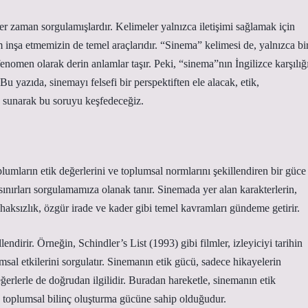
her zaman sorgulamışlardır. Kelimeler yalnızca iletişimi sağlamak için
inşa etmemizin de temel araçlarıdır. “Sinema” kelimesi de, yalnızca bi
 fenomen olarak derin anlamlar taşır. Peki, “sinema”nın İngilizce karşılığ
Bu yazıda, sinemayı felsefi bir perspektiften ele alacak, etik,
ma sunarak bu soruyu keşfedeceğiz.
lumların etik değerlerini ve toplumsal normlarını şekillendiren bir güce
k sınırları sorgulamamıza olanak tanır. Sinemada yer alan karakterlerin,
e haksızlık, özgür irade ve kader gibi temel kavramları gündeme getirir.
endirir. Örneğin, Schindler’s List (1993) gibi filmler, izleyiciyi tarihin
umsal etkilerini sorgulatır. Sinemanın etik gücü, sadece hikayelerin
erlerle de doğrudan ilgilidir. Buradan hareketle, sinemanın etik
, toplumsal bilinç oluşturma gücüne sahip olduğudur.