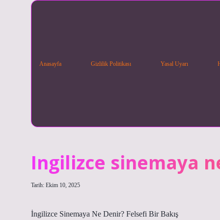
Anasayfa
Gizlilik Politikası
Yasal Uyarı
Ingilizce sinemaya n
Tarih: Ekim 10, 2025
İngilizce Sinemaya Ne Denir? Felsefi Bir Bakış