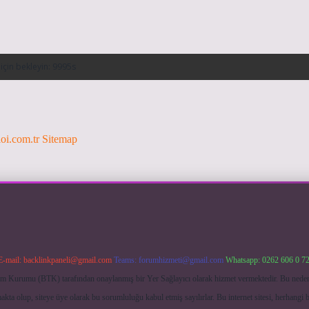
loi.com.tr
Sitemap
E-mail:
backlinkpaneli@gmail.com
Teams:
forumhizmeti@gmail.com
Whatsapp: 0262 606 0 7
işim Kurumu (BTK) tarafından onaylanmış bir Yer Sağlayıcı olarak hizmet vermektedir. Bu neden
ta olup, siteye üye olarak bu sorumluluğu kabul etmiş sayılırlar. Bu internet sitesi, herhangi b