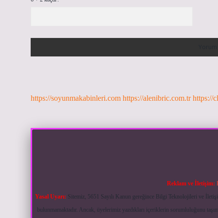
https://soyunmakabinleri.com
https://alenibric.com.tr
https://c
Reklam ve İletişim:
Yasal Uyarı:
Sitemiz, 5651 Sayılı Kanun gereğince Bilgi Teknolojileri ve İlet
bulunmamaktadır. Ancak, üyelerimiz yazdıkları içeriklerin sorumluluğunu taşımak