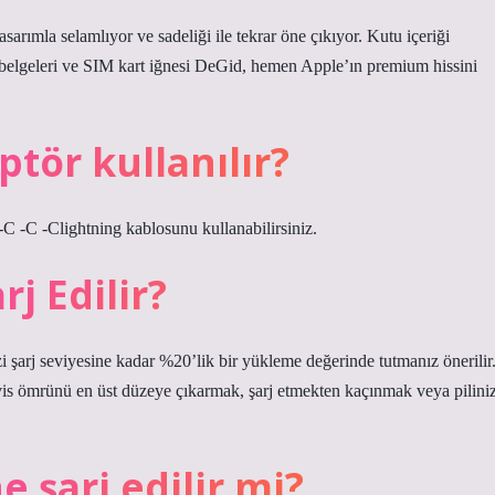
sarımla selamlıyor ve sadeliği ile tekrar öne çıkıyor. Kutu içeriği
elgeleri ve SIM kart iğnesi DeGid, hemen Apple’ın premium hissini
tör kullanılır?
 -C -Clightning kablosunu kullanabilirsiniz.
rj Edilir?
i şarj seviyesine kadar %20’lik bir yükleme değerinde tutmanız önerilir
rvis ömrünü en üst düzeye çıkarmak, şarj etmekten kaçınmak veya piliniz
 şarj edilir mi?