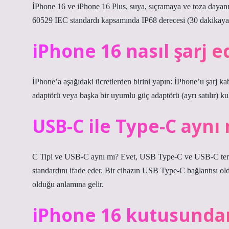
İPhone 16 ve iPhone 16 Plus, suya, sıçramaya ve toza dayanıklı
60529 IEC standardı kapsamında IP68 derecesi (30 dakikaya k
iPhone 16 nasıl şarj ed
İPhone’a aşağıdaki ücretlerden birini yapın: İPhone’u şarj ka
adaptörü veya başka bir uyumlu güç adaptörü (ayrı satılır) ku
USB-C ile Type-C aynı
C Tipi ve USB-C aynı mı? Evet, USB Type-C ve USB-C terimler
standardını ifade eder. Bir cihazın USB Type-C bağlantısı o
olduğu anlamına gelir.
iPhone 16 kutusundan 