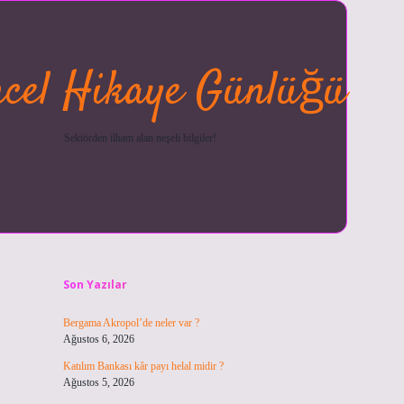
cel Hikaye Günlüğü
Sektörden ilham alan neşeli bilgiler!
Sidebar
betexper güncel
ilbet giriş y
Son Yazılar
Bergama Akropol’de neler var ?
Ağustos 6, 2026
Katılım Bankası kâr payı helal midir ?
Ağustos 5, 2026