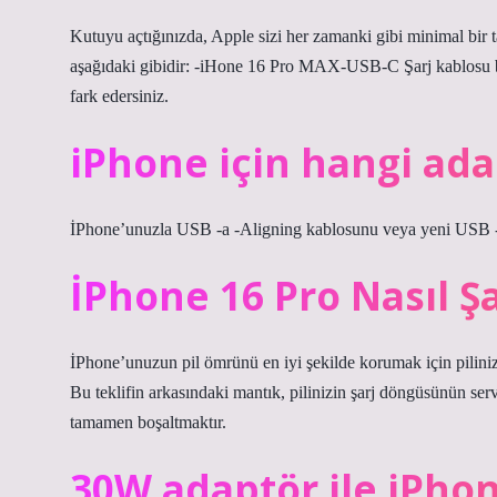
Kutuyu açtığınızda, Apple sizi her zamanki gibi minimal bir ta
aşağıdaki gibidir: -iHone 16 Pro MAX-USB-C Şarj kablosu b
fark edersiniz.
iPhone için hangi adap
İPhone’unuzla USB -a -Aligning kablosunu veya yeni USB -C
İPhone 16 Pro Nasıl Şa
İPhone’unuzun pil ömrünü en iyi şekilde korumak için piliniz
Bu teklifin arkasındaki mantık, pilinizin şarj döngüsünün se
tamamen boşaltmaktır.
30W adaptör ile iPhone