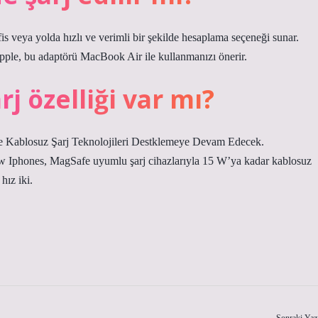
s veya yolda hızlı ve verimli bir şekilde hesaplama seçeneği sunar.
ple, bu adaptörü MacBook Air ile kullanmanızı önerir.
j özelliği var mı?
e Kablosuz Şarj Teknolojileri Destklemeye Devam Edecek.
ew Iphones, MagSafe uyumlu şarj cihazlarıyla 15 W’ya kadar kablosuz
hız iki.