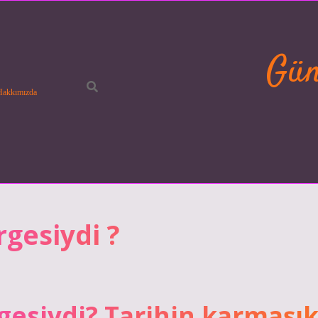
Gün
Hakkımızda
gesiydi ?
esiydi? Tarihin karmaşı