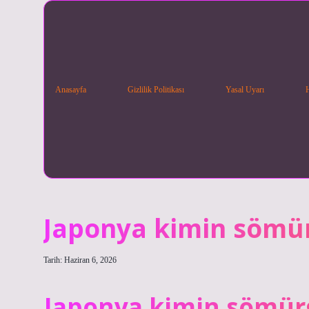
Anasayfa
Gizlilik Politikası
Yasal Uyarı
Japonya kimin sömür
Tarih: Haziran 6, 2026
Japonya kimin sömürg