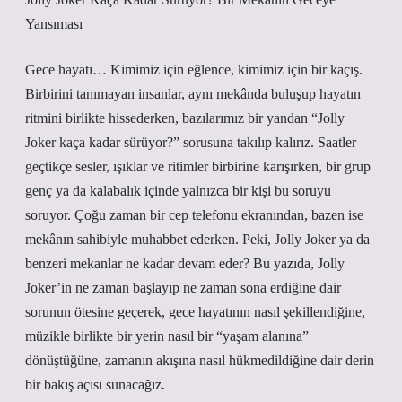
Yansıması
Gece hayatı… Kimimiz için eğlence, kimimiz için bir kaçış.
Birbirini tanımayan insanlar, aynı mekânda buluşup hayatın
ritmini birlikte hissederken, bazılarımız bir yandan “Jolly
Joker kaça kadar sürüyor?” sorusuna takılıp kalırız. Saatler
geçtikçe sesler, ışıklar ve ritimler birbirine karışırken, bir grup
genç ya da kalabalık içinde yalnızca bir kişi bu soruyu
soruyor. Çoğu zaman bir cep telefonu ekranından, bazen ise
mekânın sahibiyle muhabbet ederken. Peki, Jolly Joker ya da
benzeri mekanlar ne kadar devam eder? Bu yazıda, Jolly
Joker’in ne zaman başlayıp ne zaman sona erdiğine dair
sorunun ötesine geçerek, gece hayatının nasıl şekillendiğine,
müzikle birlikte bir yerin nasıl bir “yaşam alanına”
dönüştüğüne, zamanın akışına nasıl hükmedildiğine dair derin
bir bakış açısı sunacağız.