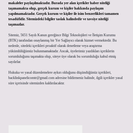
makaleler paylaşılmaktadır. Burada yer alan içerikler haber niteliği
taşımamakta olup, gerçek kurum ve kişiler hakkında paylaşım
yapılmamaktadır. Gerçek kurum ve kişiler ile isim benzerlikleri tamamen
tesadüfidir. Sitemizdeki bilgiler taslak halindedir ve tavsiye niteliği
taşımazlar.
Sitemiz, 5651 Sayılı Kanun gereğince Bilgi Teknolojileri ve İletişim Kurumu
(BTK) tarafından onaylanmış bir Yer Sağlayıcı olarak hizmet vermektedir. Bu
nedenle, sitedeki içerikleri proaktif olarak denetleme veya araştırma
yükümlülüğümüz bulunmamaktadır. Ancak, üyelerimiz yazdıkları içeriklerin
sorumluluğunu taşımakta olup, siteye üye olarak bu sorumluluğu kabul etmiş
sayılırlar.
Hukuka ve yasal düzenlemelere aykırı olduğunu düşündüğünüz içerikleri,
backlinkpanelicomtr@gmail.com
adresine bildirmeniz halinde, ilgili içerikler yasal
süre içerisinde sitemizden kaldırılacaktır.
Arama