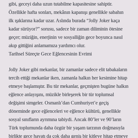
gibi, geceyi daha uzun tutabilme kapasitesine sahiptir.
Özellikle hafta sonları, mekânın kapanışı genellikle sabahın
ilk ışıklarına kadar uzar. Aslında burada “Jolly Joker kaça
kadar sürüyor?” sorusu, sadece bir zaman diliminin ötesine
geçer; müziğin, enerjinin ve sosyalliğin gece boyunca nasıl
akıp gittiğini anlamamıza yardımcı olur.
Tarihsel Süreçte Gece Eğlencesinin Evrimi
Jolly Joker gibi mekanlar, bir zamanlar sadece elit tabakaların
tercih ettiği mekanlar iken, zamanla halkın her kesimine hitap
etmeye başlamıştır. Bu tür mekanlar, geçmişten bugüne halkın
eğlence anlayışını, müzikle birleşerek bir tür toplumsal
değişimi simgeler. Osmanlı’dan Cumhuriyet’e geçiş
döneminde gece eğlenceleri ve eğlence kültürü, genellikle
sosyal sınıfların ayrımına tabiydi. Ancak 80’ler ve 90’ların
Türk toplumunda daha özgür bir yaşam tarzının doğmasıyla
birlikte gece hayatı da çok daha geniş bir kitleye hitap etmeye