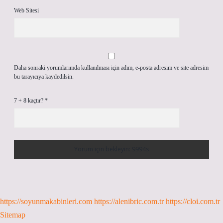
Web Sitesi
Daha sonraki yorumlarımda kullanılması için adım, e-posta adresim ve site adresim
bu tarayıcıya kaydedilsin.
7 + 8 kaçtır?
*
https://soyunmakabinleri.com
https://alenibric.com.tr
https://cloi.com.tr
Sitemap