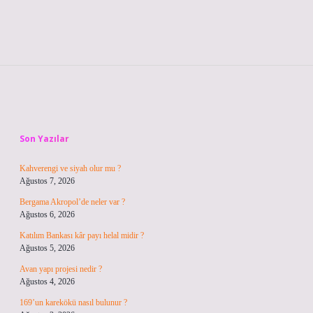
Sidebar
Son Yazılar
Kahverengi ve siyah olur mu ?
Ağustos 7, 2026
Bergama Akropol’de neler var ?
Ağustos 6, 2026
Katılım Bankası kâr payı helal midir ?
Ağustos 5, 2026
Avan yapı projesi nedir ?
Ağustos 4, 2026
169’un karekökü nasıl bulunur ?