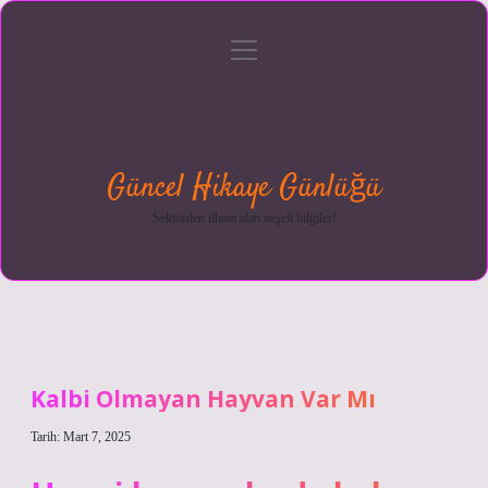
menüyü
Anasayfa
Gizlilik
Yasal
Hakkımızda
aç
Politikası
Uyarı
Güncel Hikaye Günlüğü
Sektörden ilham alan neşeli bilgiler!
Kalbi Olmayan Hayvan Var Mı
Tarih: Mart 7, 2025