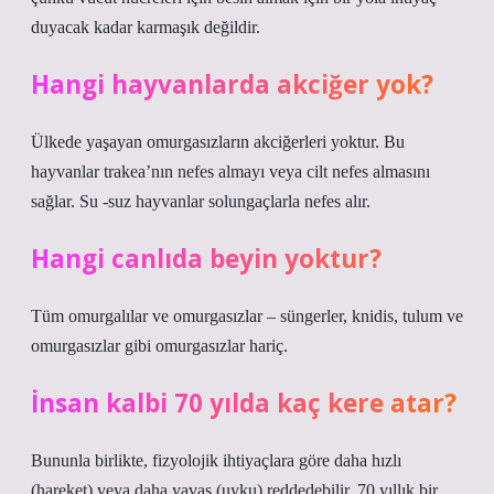
duyacak kadar karmaşık değildir.
Hangi hayvanlarda akciğer yok?
Ülkede yaşayan omurgasızların akciğerleri yoktur. Bu
hayvanlar trakea’nın nefes almayı veya cilt nefes almasını
sağlar. Su -suz hayvanlar solungaçlarla nefes alır.
Hangi canlıda beyin yoktur?
Tüm omurgalılar ve omurgasızlar – süngerler, knidis, tulum ve
omurgasızlar gibi omurgasızlar hariç.
İnsan kalbi 70 yılda kaç kere atar?
Bununla birlikte, fizyolojik ihtiyaçlara göre daha hızlı
(hareket) veya daha yavaş (uyku) reddedebilir. 70 yıllık bir