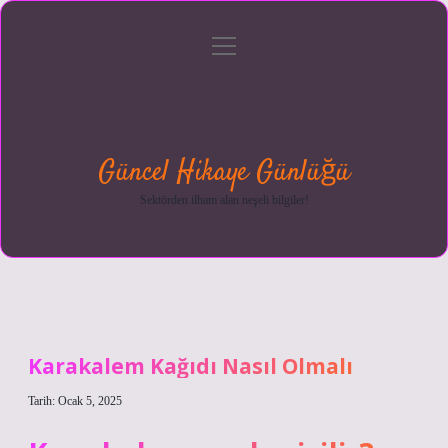
menüyü
Anasayfa
Gizlilik
Yasal
Hakkımızda
aç
Politikası
Uyarı
Güncel Hikaye Günlüğü
Sektörden ilham alan neşeli bilgiler!
Karakalem Kağıdı Nasıl Olmalı
Tarih: Ocak 5, 2025