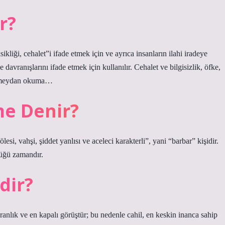
r?
ikliği, cehalet”i ifade etmek için ve ayrıca insanların ilahi iradeye
e davranışlarını ifade etmek için kullanılır. Cehalet ve bilgisizlik, öfke,
 ve meydan okuma…
me Denir?
esi, vahşi, şiddet yanlısı ve aceleci karakterli”, yani “barbar” kişidir.
üğü zamandır.
dir?
aranlık ve en kapalı görüştür; bu nedenle cahil, en keskin inanca sahip