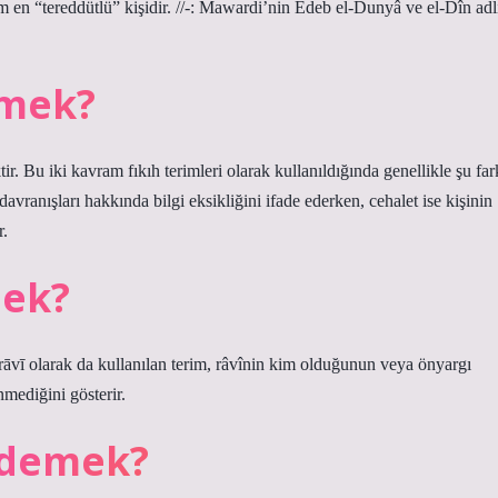
lim en “tereddütlü” kişidir. //-: Mawardi’nin Edeb el-Dunyâ ve el-Dîn adl
emek?
. Bu iki kavram fıkıh terimleri olarak kullanıldığında genellikle şu far
davranışları hakkında bilgi eksikliğini ifade ederken, cehalet ise kişinin
r.
mek?
r-rāvī olarak da kullanılan terim, râvînin kim olduğunun veya önyargı
nmediğini gösterir.
 demek?