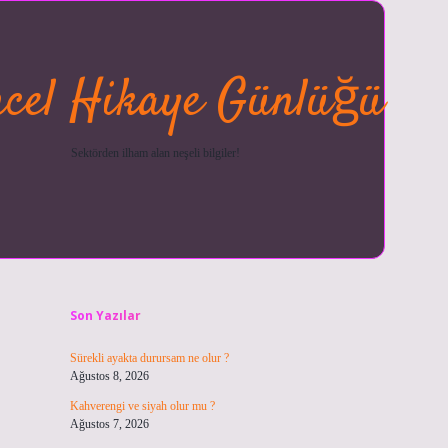
cel Hikaye Günlüğü
Sektörden ilham alan neşeli bilgiler!
Sidebar
betexper güncel
ilbet giriş y
Son Yazılar
Sürekli ayakta durursam ne olur ?
Ağustos 8, 2026
Kahverengi ve siyah olur mu ?
Ağustos 7, 2026