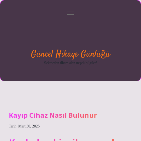
menüyü
Anasayfa
Gizlilik
Yasal
Hakkımızda
aç
Politikası
Uyarı
Güncel Hikaye Günlüğü
Sektörden ilham alan neşeli bilgiler!
Kayıp Cihaz Nasıl Bulunur
Tarih: Mart 30, 2025