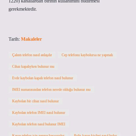
1220) kanallardan birinin kullanımını bildirmesi
gerekmektedir.
Tarih:
Makaleler
Çalıntı telefon nasıl anlaşılır
Cep telefonu kaybolursa ne yapmalı
Cihaz kapalıyken bulunur mu
Evde kaybolan kapalı telefon nasıl bulunur
IMEI numarasından telefon nerede olduğu bulunur mu
Kaybolan bir cihaz nasıl bulunur
Kaybolan telefon IMEI nasıl bulunur
Kaybolan telefon nasıl bulunur IMEI
Kayıp telefon için nereye başvurulur
Polis kayıp kişileri nasıl bulur