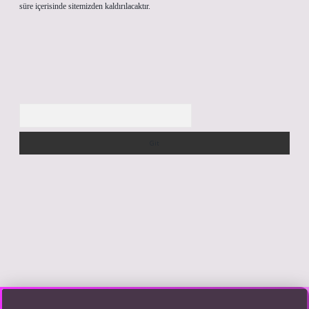
süre içerisinde sitemizden kaldırılacaktır.
Arama
 yap
https://betexpergir.net/