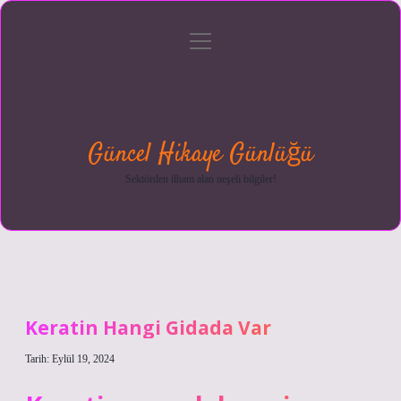
menüyü
Anasayfa
Gizlilik
Yasal
Hakkımızda
aç
Politikası
Uyarı
Güncel Hikaye Günlüğü
Sektörden ilham alan neşeli bilgiler!
Keratin Hangi Gidada Var
Tarih: Eylül 19, 2024