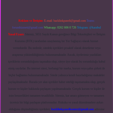
Reklam ve İletişim:
E-mail:
backlinkpaneli@gmail.com
Teams:
forumhizmeti@gmail.com
Whatsapp: 0262 606 0 726
Telegram: @karabul
Yasal Uyarı:
Sitemiz, 5651 Sayılı Kanun gereğince Bilgi Teknolojileri ve İletişim
Kurumu (BTK) tarafından onaylanmış bir Yer Sağlayıcı olarak hizmet
vermektedir. Bu nedenle, sitedeki içerikleri proaktif olarak denetleme veya
araştırma yükümlülüğümüz bulunmamaktadır. Ancak, üyelerimiz yazdıkları
içeriklerin sorumluluğunu taşımakta olup, siteye üye olarak bu sorumluluğu kabul
etmiş sayılırlar. Bu internet sitesi, herhangi bir marka, kurum veya şahıs şirketi ile
hiçbir bağlantısı bulunmamaktadır. Sitede yalnızca kendi hazırladığımız makaleler
paylaşılmaktadır. Burada yer alan içerikler haber niteliği taşımamakta olup, gerçek
kurum ve kişiler hakkında paylaşım yapılmamaktadır. Gerçek kurum ve kişiler ile
isim benzerlikleri tamamen tesadüfidir. Sitemiz, kar amacı gütmeyen ve tamamen
ücretsiz bir bilgi paylaşım platformudur. Hukuka ve yasal düzenlemelere aykırı
olduğunu düşündüğünüz içerikleri,
backlinkpanelicomtr@gmail.com
adresine