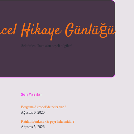
cel Hikaye Günlüğü
Sektörden ilham alan neşeli bilgiler!
Sidebar
betexper güncel
ilbet giriş y
Son Yazılar
Bergama Akropol’de neler var ?
Ağustos 6, 2026
Katılım Bankası kâr payı helal midir ?
Ağustos 5, 2026