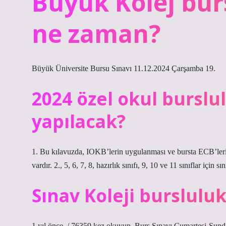
Büyük Kolej bur
ne zaman?
Büyük Üniversite Bursu Sınavı 11.12.2024 Çarşamba 19.
2024 özel okul burslu
yapılacak?
1. Bu kılavuzda, IOKB’lerin uygulanması ve bursta ECB’leri kaz
vardır. 2., 5, 6, 7, 8, hazırlık sınıfı, 9, 10 ve 11 sınıflar iç
Sınav Koleji burslulu
1 yıl önce. / 76359 kez okuyun. Burs Sınavı Cumartesi-Sun