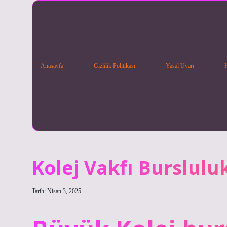
Anasayfa
Gizlilik Politikası
Yasal Uyarı
Kolej Vakfı Burslul
Tarih: Nisan 3, 2025