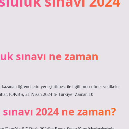
sluluk sınavı 2024
luk sınavı ne zaman
anan öğrencilerin yerleştirilmesi ile ilgili prosedürler ve ilkeler
in sınıflar, IOKBS, 21 Nisan 2024’te Türkiye -Zaman 10
k sınavı 2024 ne zaman?
day Days’de 6-7 Ocak 2024’te Bursa Sınav Kurs Merkezlerinde