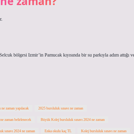
ı ne zaman?
r.
elcuk bölgesi Izmir’in Pamucak kıyısında bir su parkıyla adım attığı v
ı ne zaman yapılacak
2025 bursluluk sınavı ne zaman
 ne zaman belirlenecek
Büyük Kolej bursluluk sınavı 2024 ne zaman
luk sınavı 2024 ne zaman
Enka okulu kaç TL
Kolej bursluluk sınavı ne zaman