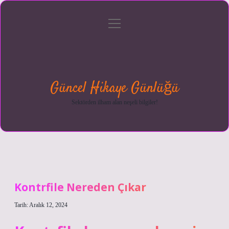
menüyü
Anasayfa
Gizlilik
Yasal
Hakkımızda
aç
Politikası
Uyarı
Güncel Hikaye Günlüğü
Sektörden ilham alan neşeli bilgiler!
Kontrfile Nereden Çıkar
Tarih: Aralık 12, 2024