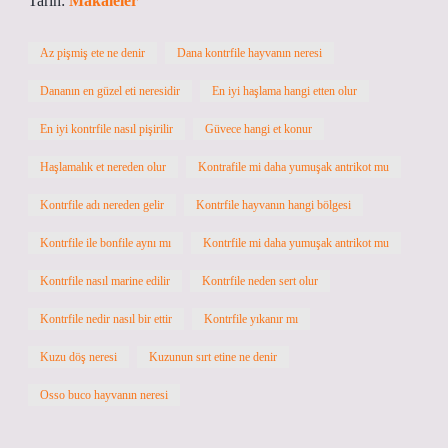
Tarih:
Makaleler
Az pişmiş ete ne denir
Dana kontrfile hayvanın neresi
Dananın en güzel eti neresidir
En iyi haşlama hangi etten olur
En iyi kontrfile nasıl pişirilir
Güvece hangi et konur
Haşlamalık et nereden olur
Kontrafile mi daha yumuşak antrikot mu
Kontrfile adı nereden gelir
Kontrfile hayvanın hangi bölgesi
Kontrfile ile bonfile aynı mı
Kontrfile mi daha yumuşak antrikot mu
Kontrfile nasıl marine edilir
Kontrfile neden sert olur
Kontrfile nedir nasıl bir ettir
Kontrfile yıkanır mı
Kuzu döş neresi
Kuzunun sırt etine ne denir
Osso buco hayvanın neresi