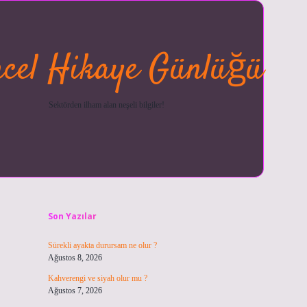
cel Hikaye Günlüğü
Sektörden ilham alan neşeli bilgiler!
Sidebar
betexper güncel
ilbet giriş y
Son Yazılar
Sürekli ayakta durursam ne olur ?
Ağustos 8, 2026
Kahverengi ve siyah olur mu ?
Ağustos 7, 2026