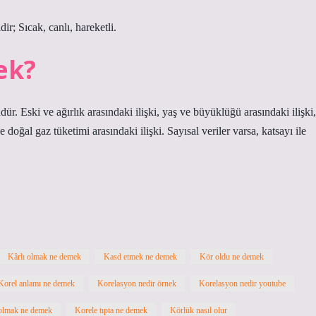
r; Sıcak, canlı, hareketli.
ek?
dür. Eski ve ağırlık arasındaki ilişki, yaş ve büyüklüğü arasındaki ilişki,
 doğal gaz tüketimi arasındaki ilişki. Sayısal veriler varsa, katsayı ile
Kârlı olmak ne demek
Kasd etmek ne demek
Kör oldu ne demek
Korel anlamı ne demek
Korelasyon nedir örnek
Korelasyon nedir youtube
olmak ne demek
Korele tıpta ne demek
Körlük nasıl olur