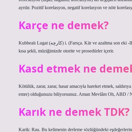
ayrılır. Pozitif korelasyon, negatif korelasyon ve nötr korelasy
Karçe ne demek?
Kubbealı Lugat (ﻛﺎﺭﭼﻪ) i. (Farsça. Kār ve azaltma son eki -IL -kārci), büyük prosedürlerden oluşan kâr biçiminin küçük ve kısa ve
kısa şekli, müziğimizde otorite ve prosedürler içerir.
Kasd etmek ne deme
Kötülük, zarar, zarar, hasar amacıyla hareket etmek, saldırı
emre) olduğunuzu biliyorsunuz. Aman Mevlâm Oh, ABD / Ni
Karık ne demek TDK?
Karik: Rau. Bu kelimenin derleme sözlüğündeki eşdeğerlerind