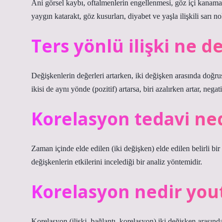
Ani görsel kaybı, oftalmenlerin engellenmesi, göz içi kanaması
yaygın katarakt, göz kusurları, diyabet ve yaşla ilişkili sarı no
Ters yönlü ilişki ne 
Değişkenlerin değerleri artarken, iki değişken arasında doğrusa
ikisi de aynı yönde (pozitif) artarsa, biri azalırken artar, negatif
Korelasyon tedavi ne
Zaman içinde elde edilen (iki değişken) elde edilen belirli b
değişkenlerin etkilerini incelediği bir analiz yöntemidir.
Korelasyon nedir you
Korelasyon (ilişki, bağlantı, korelasyon) iki değişken arasınd