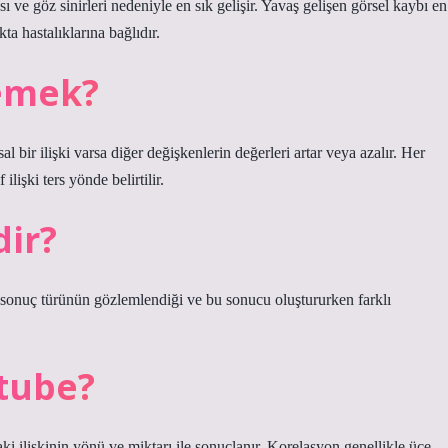
 ve göz sinirleri nedeniyle en sık gelişir. Yavaş gelişen görsel kaybı en
kta hastalıklarına bağlıdır.
demek?
l bir ilişki varsa diğer değişkenlerin değerleri artar veya azalır. Her
 ilişki ters yönde belirtilir.
dir?
ir sonuç türünün gözlemlendiği ve bu sonucu oluştururken farklı
tube?
aki ilişkinin yönü ve miktarı ile sonuçlanır. Korelasyon genellikle üçe