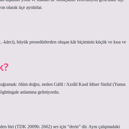
on olarak üçe ayrılırlar.
k?
ya uğramak: ölüm doğru, neden Gāfil / Azrâil Kasd Idiser Sinful (Yunus
ghtingale anlamına gelmiyordu.
en biri (TDK 2009b: 2662) ses için “derin” dir. Aynı çalışmadaki