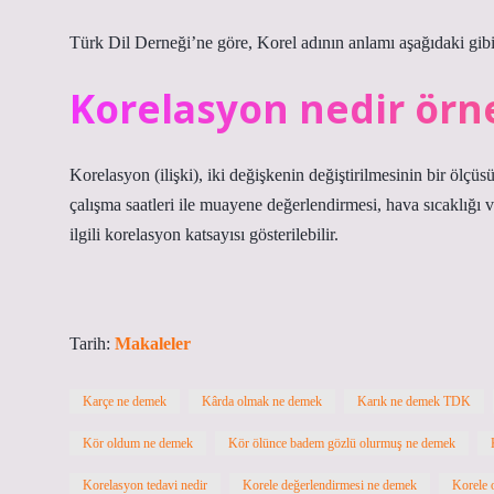
Türk Dil Derneği’ne göre, Korel adının anlamı aşağıdaki gibidi
Korelasyon nedir örn
Korelasyon (ilişki), iki değişkenin değiştirilmesinin bir ölçüsü
çalışma saatleri ile muayene değerlendirmesi, hava sıcaklığı ve
ilgili korelasyon katsayısı gösterilebilir.
Tarih:
Makaleler
Karçe ne demek
Kârda olmak ne demek
Karık ne demek TDK
Kör oldum ne demek
Kör ölünce badem gözlü olurmuş ne demek
Korelasyon tedavi nedir
Korele değerlendirmesi ne demek
Korele 