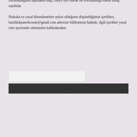
sorumluluğunu taşımakta olup, siteye üye olarak bu sorumluluğu kabul etmiş
sayılırlar.
Hukuka ve yasal düzenlemelere aykırı olduğunu düşündüğünüz içerikleri,
backlinkpanelicomtr@gmail.com
adresine bildirmeniz halinde, ilgili içerikler yasal
süre içerisinde sitemizden kaldırılacaktır.
Arama