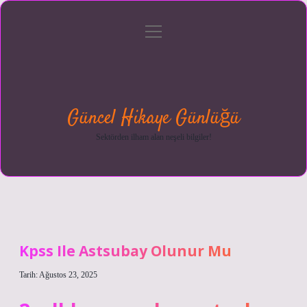
menüyü
Anasayfa
Gizlilik
Yasal
Hakkımızda
aç
Politikası
Uyarı
Güncel Hikaye Günlüğü
Sektörden ilham alan neşeli bilgiler!
Kpss Ile Astsubay Olunur Mu
Tarih: Ağustos 23, 2025