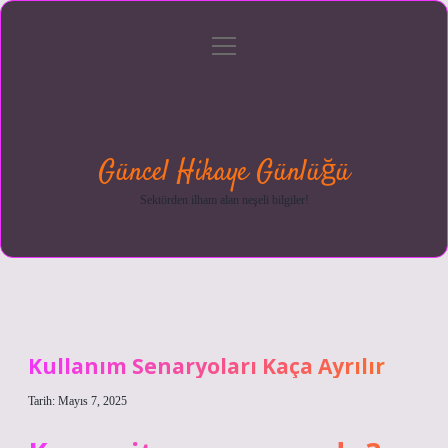
menüyü
Anasayfa
Gizlilik
Yasal
Hakkımızda
aç
Politikası
Uyarı
Güncel Hikaye Günlüğü
Sektörden ilham alan neşeli bilgiler!
Kullanım Senaryoları Kaça Ayrılır
Tarih: Mayıs 7, 2025