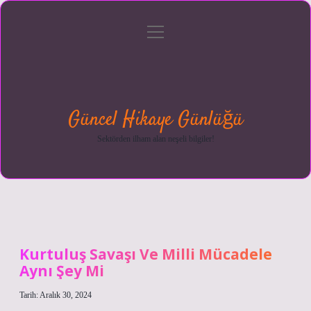
menüyü
Anasayfa
Gizlilik
Yasal
Hakkımızda
aç
Politikası
Uyarı
Güncel Hikaye Günlüğü
Sektörden ilham alan neşeli bilgiler!
Kurtuluş Savaşı Ve Milli Mücadele
Aynı Şey Mi
Tarih: Aralık 30, 2024