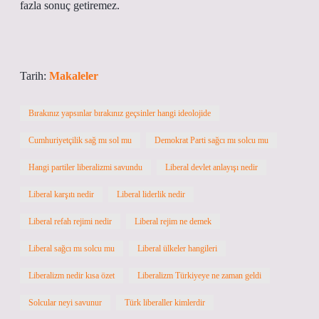
fazla sonuç getiremez.
Tarih:
Makaleler
Bırakınız yapsınlar bırakınız geçsinler hangi ideolojide
Cumhuriyetçilik sağ mı sol mu
Demokrat Parti sağcı mı solcu mu
Hangi partiler liberalizmi savundu
Liberal devlet anlayışı nedir
Liberal karşıtı nedir
Liberal liderlik nedir
Liberal refah rejimi nedir
Liberal rejim ne demek
Liberal sağcı mı solcu mu
Liberal ülkeler hangileri
Liberalizm nedir kısa özet
Liberalizm Türkiyeye ne zaman geldi
Solcular neyi savunur
Türk liberaller kimlerdir