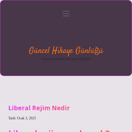
menüyü
Anasayfa
Gizlilik
Yasal
Hakkımızda
aç
Politikası
Uyarı
Güncel Hikaye Günlüğü
Sektörden ilham alan neşeli bilgiler!
Liberal Rejim Nedir
Tarih: Ocak 3, 2025