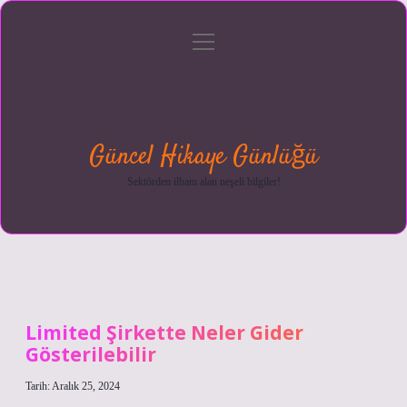
menüyü
Anasayfa
Gizlilik
Yasal
Hakkımızda
aç
Politikası
Uyarı
Güncel Hikaye Günlüğü
Sektörden ilham alan neşeli bilgiler!
Limited Şirkette Neler Gider
Gösterilebilir
Tarih: Aralık 25, 2024