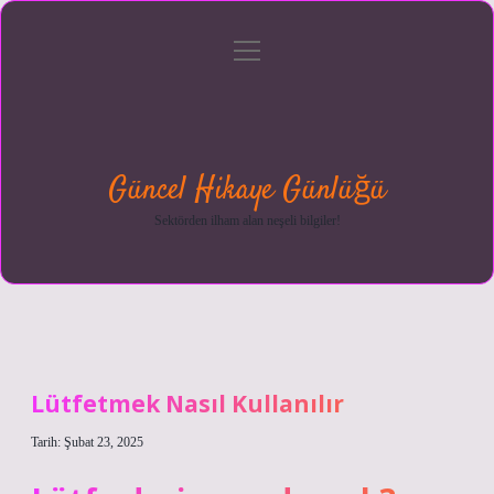
menüyü
Anasayfa
Gizlilik
Yasal
Hakkımızda
aç
Politikası
Uyarı
Güncel Hikaye Günlüğü
Sektörden ilham alan neşeli bilgiler!
Lütfetmek Nasıl Kullanılır
Tarih: Şubat 23, 2025