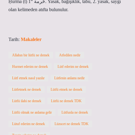
Ḥurma (t) حُرمة “1. Yasak, bağışıklık, tabu, 2. yasak, saygı
olan kelimeden atıfta bulunulur.
Tarih:
Makaleler
Allahın bir lütfü ne demek
Atfedilen nedir
Hurmet ederim ne demek
Lütf ederim ne demek
Lütf etmek nasıl yazılır
Lütfenin anlamı nedir
Lütfetmek ne demek
Lütfü etmek ne demek
Lütfü ilahi ne demek
Lütfü ne demek TDK
Lütfü olmak ne anlama gelir
Lütfunla ne demek
Lütuf ederim ne demek
Lüzucet ne demek TDK