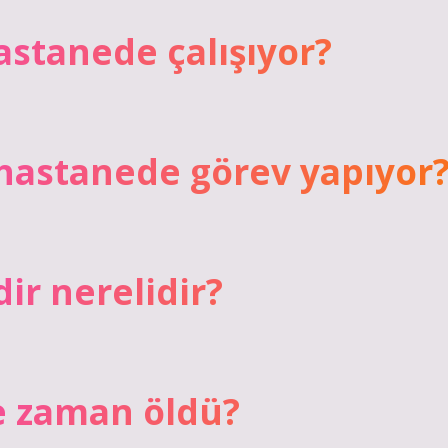
astanede çalışıyor?
hastanede görev yapıyor
r nerelidir?
e zaman öldü?