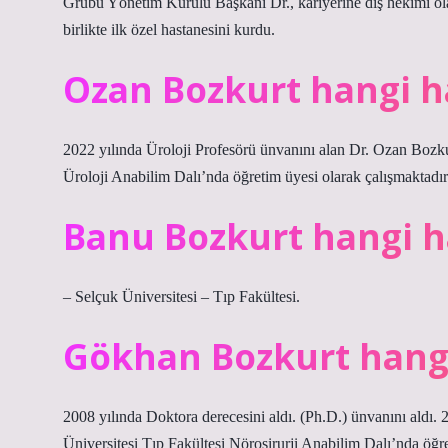
Grubu Yönetim Kurulu Başkanı Dr., kariyerine diş hekimi ol
birlikte ilk özel hastanesini kurdu.
Ozan Bozkurt hangi 
2022 yılında Üroloji Profesörü ünvanını alan Dr. Ozan Bozku
Üroloji Anabilim Dalı’nda öğretim üyesi olarak çalışmaktadır
Banu Bozkurt hangi 
– Selçuk Üniversitesi – Tıp Fakültesi.
Gökhan Bozkurt hang
2008 yılında Doktora derecesini aldı. (Ph.D.) ünvanını aldı.
Üniversitesi Tıp Fakültesi Nöroşirurji Anabilim Dalı’nda öğre