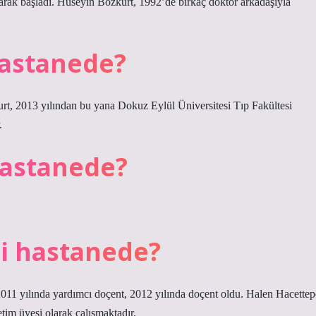
arak başladı. Hüseyin Bozkurt, 1992’de birkaç doktor arkadaşıyla
hastanede?
rt, 2013 yılından bu yana Dokuz Eylül Üniversitesi Tıp Fakültesi
.
hastanede?
i hastanede?
 2011 yılında yardımcı doçent, 2012 yılında doçent oldu. Halen Hacettep
tim üyesi olarak çalışmaktadır.