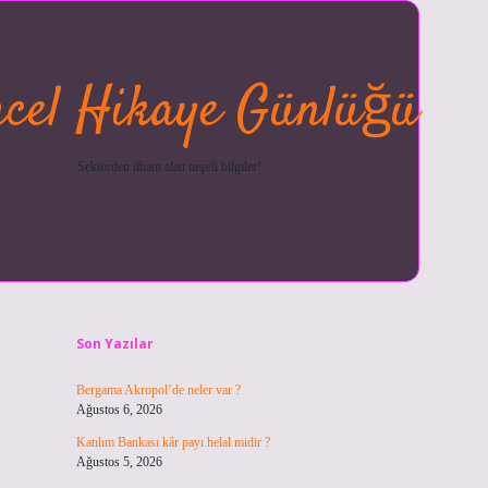
cel Hikaye Günlüğü
Sektörden ilham alan neşeli bilgiler!
Sidebar
betexper güncel
ilbet giriş 
Son Yazılar
Bergama Akropol’de neler var ?
Ağustos 6, 2026
Katılım Bankası kâr payı helal midir ?
Ağustos 5, 2026