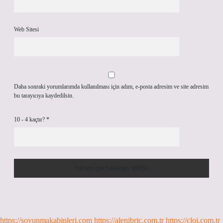
Web Sitesi
Daha sonraki yorumlarımda kullanılması için adım, e-posta adresim ve site adresim
bu tarayıcıya kaydedilsin.
10 - 4 kaçtır?
*
https://soyunmakabinleri.com
https://alenibric.com.tr
https://cloi.com.tr