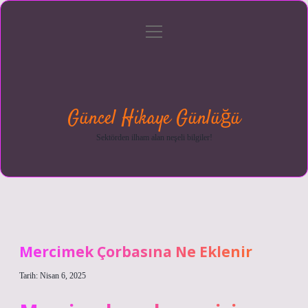
menüyü
Anasayfa
Gizlilik
Yasal
Hakkımızda
aç
Politikası
Uyarı
Güncel Hikaye Günlüğü
Sektörden ilham alan neşeli bilgiler!
Mercimek Çorbasına Ne Eklenir
Tarih: Nisan 6, 2025