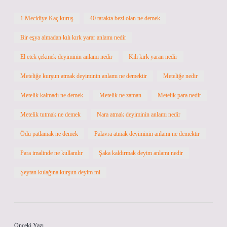
1 Mecidiye Kaç kuruş
40 tarakta bezi olan ne demek
Bir eşya almadan kılı kırk yarar anlamı nedir
El etek çekmek deyiminin anlamı nedir
Kılı kırk yaran nedir
Meteliğe kurşun atmak deyiminin anlamı ne demektir
Meteliğe nedir
Metelik kalmadı ne demek
Metelik ne zaman
Metelik para nedir
Metelik tutmak ne demek
Nara atmak deyiminin anlamı nedir
Ödü patlamak ne demek
Palavra atmak deyiminin anlamı ne demektir
Para imalinde ne kullanılır
Şaka kaldırmak deyim anlamı nedir
Şeytan kulağına kurşun deyim mi
Önceki Yazı