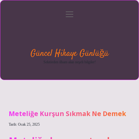
menüyü
Anasayfa
Gizlilik
Yasal
Hakkımızda
aç
Politikası
Uyarı
Güncel Hikaye Günlüğü
Sektörden ilham alan neşeli bilgiler!
Meteliğe Kurşun Sıkmak Ne Demek
Tarih: Ocak 25, 2025