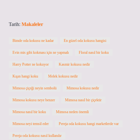
Tarih:
Makaleler
Bimde oda kokusu ne kadar
En güzel oda kokusu hangisi
Evin mis gibi kokması için ne yapmalı
Floral nasıl bir koku
Harry Potter ne kokuyor
Kasmir kokusu nedir
Kışın hangi koku
Melek kokusu nedir
Mimosa çiçeği neyin sembolü
Mimosa kokusu nedir
Mimosa kokusu neye benzer
Mimosa nasıl bir çiçektir
Mimosa nasıl bir koku
Mimosa neden önemli
Mimosa neyi temsil eder
Pereja oda kokusu hangi marketlerde var
Pereja oda kokusu nasıl kullanılır