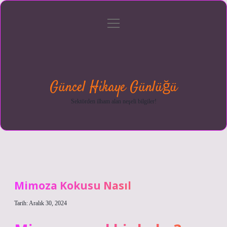
menüyü
Anasayfa
Gizlilik
Yasal
Hakkımızda
aç
Politikası
Uyarı
Güncel Hikaye Günlüğü
Sektörden ilham alan neşeli bilgiler!
Mimoza Kokusu Nasıl
Tarih: Aralık 30, 2024