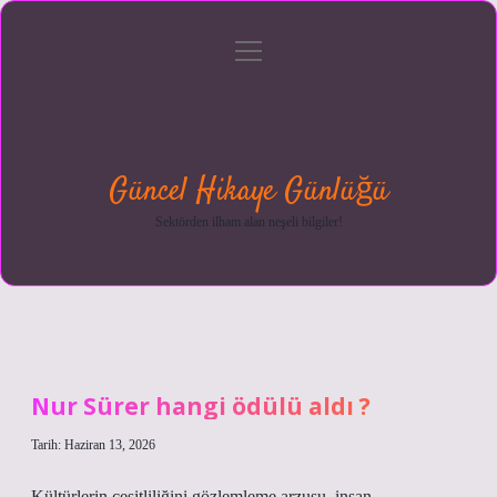
menüyü
Anasayfa
Gizlilik
Yasal
Hakkımızda
aç
Politikası
Uyarı
Güncel Hikaye Günlüğü
Sektörden ilham alan neşeli bilgiler!
Nur Sürer hangi ödülü aldı ?
Tarih: Haziran 13, 2026
Kültürlerin çeşitliliğini gözlemleme arzusu, insan