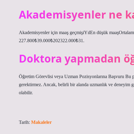
Akademisyenler ne ka
Akademisyenler için maaş geçmişiYılEn düşük maaşOrtal
227.800₺39.000₺202322.000₺31.
Doktora yapmadan öğ
Öğretim Görevlisi veya Uzman Pozisyonlarına Başvuru Bu p
gerektirmez. Ancak, belirli bir alanda uzmanlık ve deneyim ge
olabilir.
Tarih:
Makaleler