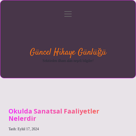
menüyü
Anasayfa
Gizlilik
Yasal
Hakkımızda
aç
Politikası
Uyarı
Güncel Hikaye Günlüğü
Sektörden ilham alan neşeli bilgiler!
Okulda Sanatsal Faaliyetler
Nelerdir
Tarih: Eylül 17, 2024