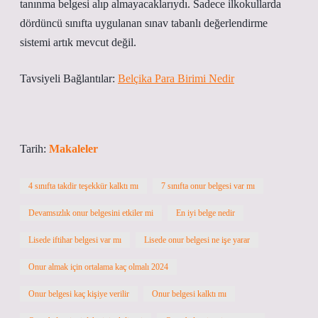
tanınma belgesi alıp almayacaklarıydı. Sadece ilkokullarda
dördüncü sınıfta uygulanan sınav tabanlı değerlendirme
sistemi artık mevcut değil.
Tavsiyeli Bağlantılar:
Belçika Para Birimi Nedir
Tarih:
Makaleler
4 sınıfta takdir teşekkür kalktı mı
7 sınıfta onur belgesi var mı
Devamsızlık onur belgesini etkiler mi
En iyi belge nedir
Lisede iftihar belgesi var mı
Lisede onur belgesi ne işe yarar
Onur almak için ortalama kaç olmalı 2024
Onur belgesi kaç kişiye verilir
Onur belgesi kalktı mı