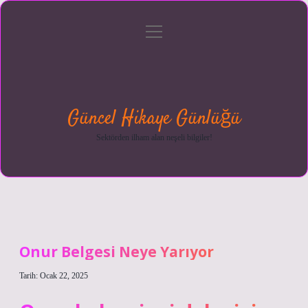
menüyü
Anasayfa
Gizlilik
Yasal
Hakkımızda
aç
Politikası
Uyarı
Güncel Hikaye Günlüğü
Sektörden ilham alan neşeli bilgiler!
Onur Belgesi Neye Yarıyor
Tarih: Ocak 22, 2025