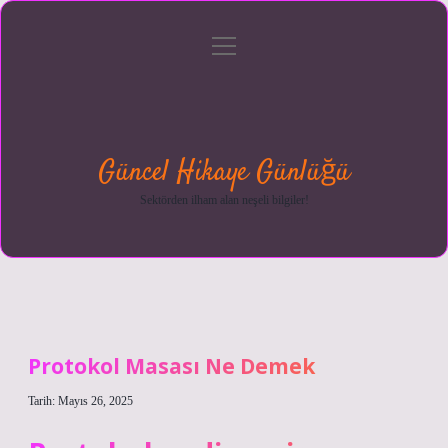
menüyü
Anasayfa
Gizlilik
Yasal
Hakkımızda
aç
Politikası
Uyarı
Güncel Hikaye Günlüğü
Sektörden ilham alan neşeli bilgiler!
Protokol Masası Ne Demek
Tarih: Mayıs 26, 2025