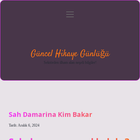
menüyü
Anasayfa
Gizlilik
Yasal
Hakkımızda
aç
Politikası
Uyarı
Güncel Hikaye Günlüğü
Sektörden ilham alan neşeli bilgiler!
Sah Damarina Kim Bakar
Tarih: Aralık 6, 2024