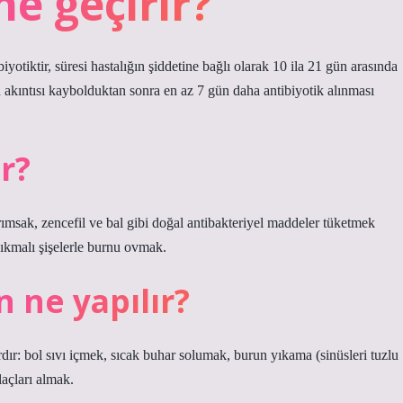
ne geçirir?
biyotiktir, süresi hastalığın şiddetine bağlı olarak 10 ila 21 gün arasında
un akıntısı kaybolduktan sonra en az 7 gün daha antibiyotik alınması
er?
arımsak, zencefil ve bal gibi doğal antibakteriyel maddeler tüketmek
ıkmalı şişelerle burnu ovmak.
n ne yapılır?
ardır: bol sıvı içmek, sıcak buhar solumak, burun yıkama (sinüsleri tuzlu
açları almak.