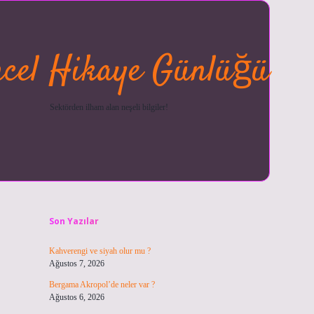
cel Hikaye Günlüğü
Sektörden ilham alan neşeli bilgiler!
Sidebar
betexper güncel
ilbet giriş y
Son Yazılar
Kahverengi ve siyah olur mu ?
Ağustos 7, 2026
Bergama Akropol’de neler var ?
Ağustos 6, 2026