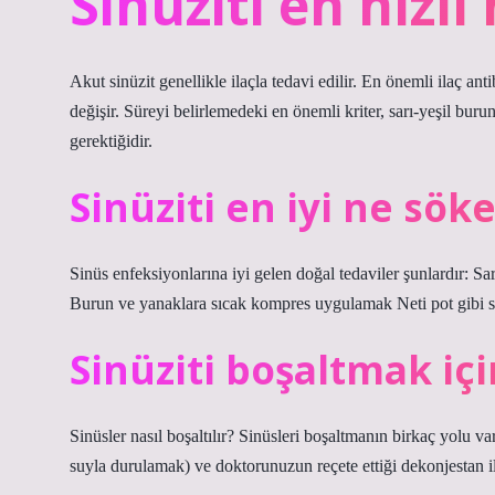
Sinüziti en hızlı 
Akut sinüzit genellikle ilaçla tedavi edilir. En önemli ilaç anti
değişir. Süreyi belirlemedeki en önemli kriter, sarı-yeşil bur
gerektiğidir.
Sinüziti en iyi ne sök
Sinüs enfeksiyonlarına iyi gelen doğal tedaviler şunlardır: S
Burun ve yanaklara sıcak kompres uygulamak Neti pot gibi s
Sinüziti boşaltmak içi
Sinüsler nasıl boşaltılır? Sinüsleri boşaltmanın birkaç yolu v
suyla durulamak) ve doktorunuzun reçete ettiği dekonjestan il