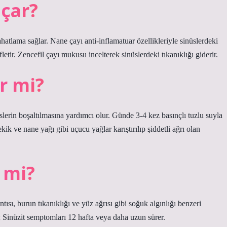
açar?
ahatlama sağlar. Nane çayı anti-inflamatuar özellikleriyle sinüslerdeki
ifletir. Zencefil çayı mukusu incelterek sinüslerdeki tıkanıklığı giderir.
ir mi?
üslerin boşaltılmasına yardımcı olur. Günde 3-4 kez basınçlı tuzlu suyla
ekik ve nane yağı gibi uçucu yağlar karıştırılıp şiddetli ağrı olan
 mi?
ıntısı, burun tıkanıklığı ve yüz ağrısı gibi soğuk algınlığı benzeri
; Sinüzit semptomları 12 hafta veya daha uzun sürer.