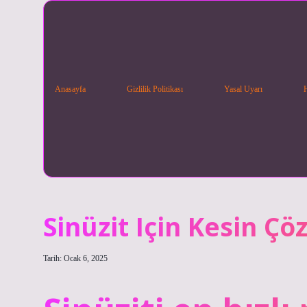
Anasayfa
Gizlilik Politikası
Yasal Uyarı
Sinüzit Için Kesin Ç
Tarih: Ocak 6, 2025