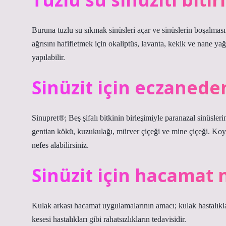
Buruna tuzlu su sıkmak sinüsleri açar ve sinüslerin boşalması
ağrısını hafifletmek için okaliptüs, lavanta, kekik ve nane yağı
yapılabilir.
Sinüzit için eczaneden
Sinupret®; Beş şifalı bitkinin birleşimiyle paranazal sinüslerin
gentian kökü, kuzukulağı, mürver çiçeği ve mine çiçeği. Koyu m
nefes alabilirsiniz.
Sinüzit için hacamat 
Kulak arkası hacamat uygulamalarının amacı; kulak hastalıkları
kesesi hastalıkları gibi rahatsızlıkların tedavisidir.