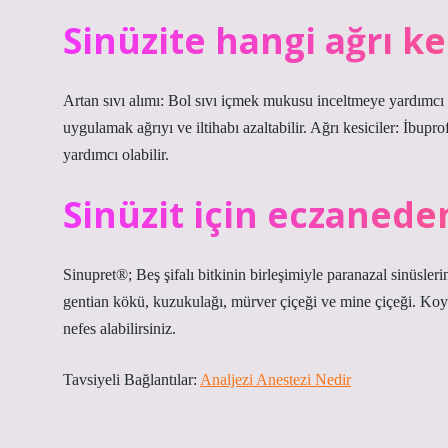
Sinüzite hangi ağrı kes
Artan sıvı alımı: Bol sıvı içmek mukusu inceltmeye yardımcı 
uygulamak ağrıyı ve iltihabı azaltabilir. Ağrı kesiciler: İbupr
yardımcı olabilir.
Sinüzit için eczaneden
Sinupret®; Beş şifalı bitkinin birleşimiyle paranazal sinüslerin
gentian kökü, kuzukulağı, mürver çiçeği ve mine çiçeği. Koyu m
nefes alabilirsiniz.
Tavsiyeli Bağlantılar:
Analjezi Anestezi Nedir