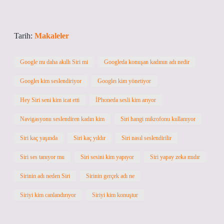
Tarih:
Makaleler
Google mı daha akıllı Siri mi
Googleda konuşan kadının adı nedir
Googleı kim seslendiriyor
Googleı kim yönetiyor
Hey Siri seni kim icat etti
İPhoneda sesli kim arıyor
Navigasyonu seslendiren kadın kim
Siri hangi mikrofonu kullanıyor
Siri kaç yaşında
Siri kaç yıldır
Siri nasıl seslendirilir
Siri ses tanıyor mu
Siri sesini kim yapıyor
Siri yapay zeka mıdır
Sirinin adı neden Siri
Sirinin gerçek adı ne
Siriyi kim canlandırıyor
Siriyi kim konuştur