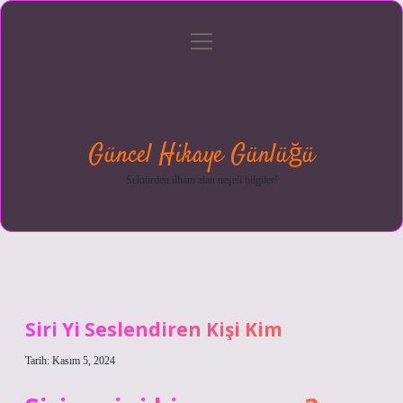
menüyü
Anasayfa
Gizlilik
Yasal
Hakkımızda
aç
Politikası
Uyarı
Güncel Hikaye Günlüğü
Sektörden ilham alan neşeli bilgiler!
Siri Yi Seslendiren Kişi Kim
Tarih: Kasım 5, 2024