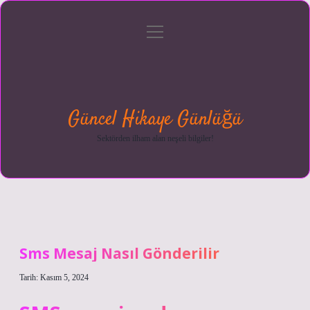
menüyü
Anasayfa
Gizlilik
Yasal
Hakkımızda
aç
Politikası
Uyarı
Güncel Hikaye Günlüğü
Sektörden ilham alan neşeli bilgiler!
Sms Mesaj Nasıl Gönderilir
Tarih: Kasım 5, 2024