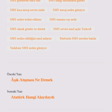
SMS gönderme nasıl olur
SMS hangi durumlarda gitmez
SMS kısa mesaj servisi midir
SMS mesaj neden gitmiyor
SMS neden teslim edilmez
SMS numara cep nedir
SMS olarak gönder ne demek
SMS servisi nasıl açılır Turkcell
SMS teslim edildiğini nasıl anlarım
Telefonda SMS nereden bakılır
Vodafone SMS neden gitmiyor
Önceki Yazı
Âşık Atışması Ne Demek
Sonraki Yazı
Atatürk Hangi Alaydaydı