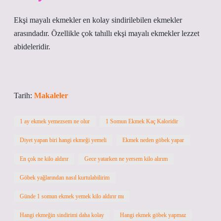
Ekşi mayalı ekmekler en kolay sindirilebilen ekmekler
arasındadır. Özellikle çok tahıllı ekşi mayalı ekmekler lezzet
abideleridir.
Tarih:
Makaleler
1 ay ekmek yemezsem ne olur
1 Somun Ekmek Kaç Kaloridir
Diyet yapan biri hangi ekmeği yemeli
Ekmek neden göbek yapar
En çok ne kilo aldırır
Gece yatarken ne yersem kilo alırım
Göbek yağlarından nasıl kurtulabilirim
Günde 1 somun ekmek yemek kilo aldırır mı
Hangi ekmeğin sindirimi daha kolay
Hangi ekmek göbek yapmaz