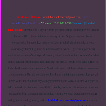
Reklam ve İletişim:
E-mail:
backlinkpaneli@gmail.com
Teams:
forumhizmeti@gmail.com
Whatsapp: 0262 606 0 726
Telegram: @karabul
Yasal Uyarı:
Sitemiz, 5651 Sayılı Kanun gereğince Bilgi Teknolojileri ve İletişim
Kurumu (BTK) tarafından onaylanmış bir Yer Sağlayıcı olarak hizmet
vermektedir. Bu nedenle, sitedeki içerikleri proaktif olarak denetleme veya
araştırma yükümlülüğümüz bulunmamaktadır. Ancak, üyelerimiz yazdıkları
içeriklerin sorumluluğunu taşımakta olup, siteye üye olarak bu sorumluluğu kabul
etmiş sayılırlar. Bu internet sitesi, herhangi bir marka, kurum veya şahıs şirketi ile
hiçbir bağlantısı bulunmamaktadır. Sitede yalnızca kendi hazırladığımız makaleler
paylaşılmaktadır. Burada yer alan içerikler haber niteliği taşımamakta olup, gerçek
kurum ve kişiler hakkında paylaşım yapılmamaktadır. Gerçek kurum ve kişiler ile
isim benzerlikleri tamamen tesadüfidir. Sitemiz, kar amacı gütmeyen ve tamamen
ücretsiz bir bilgi paylaşım platformudur. Hukuka ve yasal düzenlemelere aykırı
olduğunu düşündüğünüz içerikleri,
backlinkpanelicomtr@gmail.com
adresine