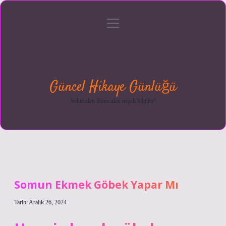
menüyü
Anasayfa
Gizlilik
Yasal
Hakkımızda
aç
Politikası
Uyarı
Güncel Hikaye Günlüğü
Sektörden ilham alan neşeli bilgiler!
Somun Ekmek Göbek Yapar Mı
Tarih: Aralık 26, 2024