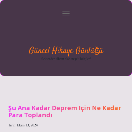
menüyü
Anasayfa
Gizlilik
Yasal
Hakkımızda
aç
Politikası
Uyarı
Güncel Hikaye Günlüğü
Sektörden ilham alan neşeli bilgiler!
Şu Ana Kadar Deprem Için Ne Kadar
Para Toplandı
Tarih: Ekim 13, 2024