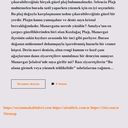
çıkarabileceğiniz birçok güzel plaj bulunmaktadır. Seleucia Plajı
muhtemelen burada tatil yaparken yüzmek için en iyi seçenektir.
Bu plaj doğayla karşılaşmanın tadını çıkarabileceğiniz güzel bir
yerdir. Plajın kumu yumuşaktır ve deniz suyu kristal
berraklığındadır. Manavgatta nerede yüzülür? Antalya’nın en
çarpıcı güzelliklerinden biri olan Kızılağaç Plajı, Manavgat
ilçesinin sakin kıyıları arasında bir inci gibi parlıyor. Burası
doğanın mükemmel dokunuşuyla işaretlenmiş huzurlu bir cennet
köşesi. Derin mavi denizin, altın rengi kumun ve kızıl çam
ağaçlarının dansı ziyaretçilere unutulmaz bir deneyim sunuyor.
Manavgat Şelalesi’nde suya girilir mi? Bazı ziyaretçilerin “Bu
alana girmek veya yüzmek tehlikelidir” tabelalarına rağmen…
Manavgatta
Devamını okuyun
8 Yorum
Yüzülür
Mü
https://soyunmakabinleri.com
https://alenibric.com.tr
https://cloi.com.tr
Sitemap