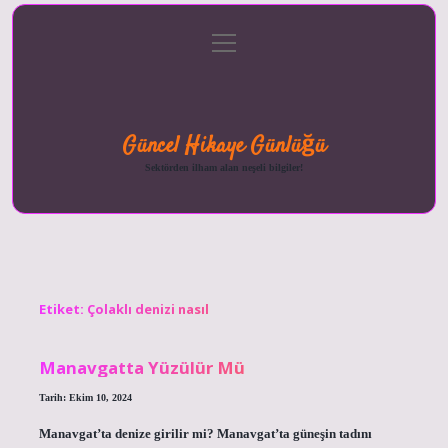
menüyü
Anasayfa
Gizlilik
Yasal
Hakkımızda
aç
Politikası
Uyarı
Güncel Hikaye Günlüğü
Sektörden ilham alan neşeli bilgiler!
Etiket:
Çolaklı denizi nasıl
Manavgatta Yüzülür Mü
Tarih: Ekim 10, 2024
Manavgat’ta denize girilir mi? Manavgat’ta güneşin tadını