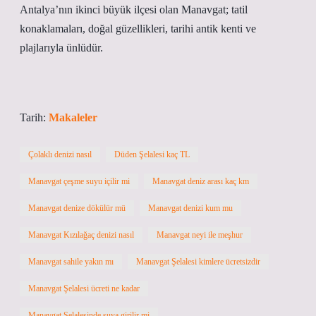
Antalya’nın ikinci büyük ilçesi olan Manavgat; tatil
konaklamaları, doğal güzellikleri, tarihi antik kenti ve
plajlarıyla ünlüdür.
Tarih:
Makaleler
Çolaklı denizi nasıl
Düden Şelalesi kaç TL
Manavgat çeşme suyu içilir mi
Manavgat deniz arası kaç km
Manavgat denize dökülür mü
Manavgat denizi kum mu
Manavgat Kızılağaç denizi nasıl
Manavgat neyi ile meşhur
Manavgat sahile yakın mı
Manavgat Şelalesi kimlere ücretsizdir
Manavgat Şelalesi ücreti ne kadar
Manavgat Şelalesinde suya girilir mi