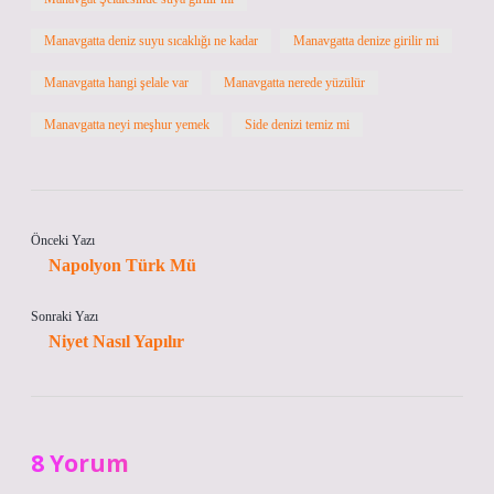
Manavgatta deniz suyu sıcaklığı ne kadar
Manavgatta denize girilir mi
Manavgatta hangi şelale var
Manavgatta nerede yüzülür
Manavgatta neyi meşhur yemek
Side denizi temiz mi
Önceki Yazı
Napolyon Türk Mü
Sonraki Yazı
Niyet Nasıl Yapılır
8 Yorum