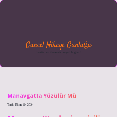
menüyü
Anasayfa
Gizlilik
Yasal
Hakkımızda
aç
Politikası
Uyarı
Güncel Hikaye Günlüğü
Sektörden ilham alan neşeli bilgiler!
Manavgatta Yüzülür Mü
Tarih: Ekim 10, 2024