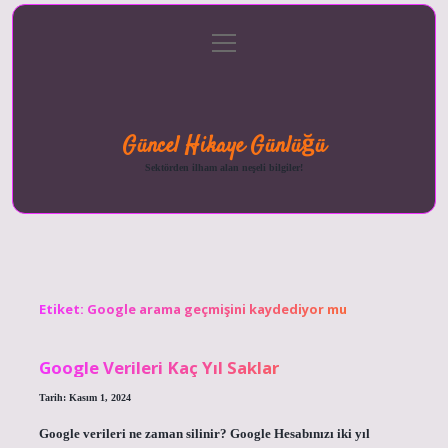
menüyü
Anasayfa
Gizlilik
Yasal
Hakkımızda
aç
Politikası
Uyarı
Güncel Hikaye Günlüğü
Sektörden ilham alan neşeli bilgiler!
Etiket:
Google arama geçmişini kaydediyor mu
Google Verileri Kaç Yıl Saklar
Tarih: Kasım 1, 2024
Google verileri ne zaman silinir? Google Hesabınızı iki yıl