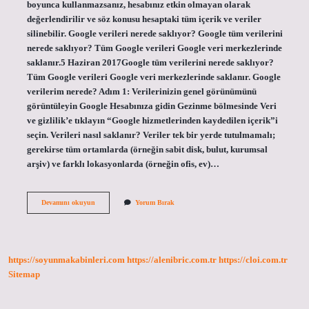
boyunca kullanmazsanız, hesabınız etkin olmayan olarak
değerlendirilir ve söz konusu hesaptaki tüm içerik ve veriler
silinebilir. Google verileri nerede saklıyor? Google tüm verilerini
nerede saklıyor? Tüm Google verileri Google veri merkezlerinde
saklanır.5 Haziran 2017Google tüm verilerini nerede saklıyor?
Tüm Google verileri Google veri merkezlerinde saklanır. Google
verilerim nerede? Adım 1: Verilerinizin genel görünümünü
görüntüleyin Google Hesabınıza gidin Gezinme bölmesinde Veri
ve gizlilik’e tıklayın “Google hizmetlerinden kaydedilen içerik”i
seçin. Verileri nasıl saklanır? Veriler tek bir yerde tutulmamalı;
gerekirse tüm ortamlarda (örneğin sabit disk, bulut, kurumsal
arşiv) ve farklı lokasyonlarda (örneğin ofis, ev)…
Google
Devamını okuyun
Yorum Bırak
Verileri
Kaç
Yıl
Saklar
https://soyunmakabinleri.com
https://alenibric.com.tr
https://cloi.com.tr
Sitemap