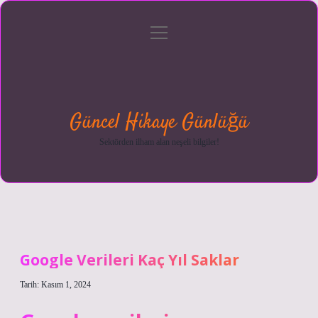
menüyü
Anasayfa
Gizlilik
Yasal
Hakkımızda
aç
Politikası
Uyarı
Güncel Hikaye Günlüğü
Sektörden ilham alan neşeli bilgiler!
Google Verileri Kaç Yıl Saklar
Tarih: Kasım 1, 2024