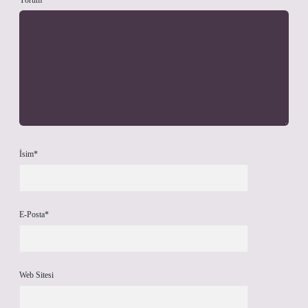
Yorum
İsim*
E-Posta*
Web Sitesi