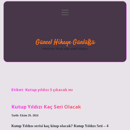
menüyü
Anasayfa
Gizlilik
Yasal
Hakkımızda
aç
Politikası
Uyarı
Güncel Hikaye Günlüğü
Sektörden ilham alan neşeli bilgiler!
Etiket:
Kutup yıldızı 5 çıkacak mı
Kutup Yıldızı Kaç Seri Olacak
Tarih: Ekim 29, 2024
Kutup Yıldızı serisi kaç kitap olacak? Kutup Yıldızı Seti – 4