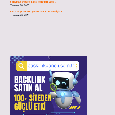
Süleyman Demirel hangi barajları yaptı ?
Temmuz 28, 2026
Kozalak şurubunu günde ne kadar içmeliyiz ?
Temmuz 26, 2026