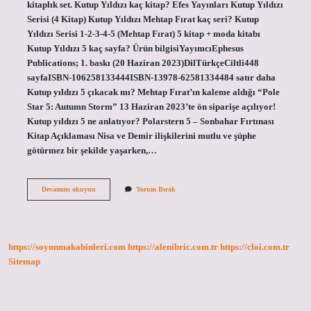
kitaplık set. Kutup Yıldızı kaç kitap? Efes Yayınları Kutup Yıldızı
Serisi (4 Kitap) Kutup Yıldızı Mehtap Fırat kaç seri? Kutup
Yıldızı Serisi 1-2-3-4-5 (Mehtap Fırat) 5 kitap + moda kitabı
Kutup Yıldızı 5 kaç sayfa? Ürün bilgisiYayımcı‎Ephesus
Publications; 1. baskı (20 Haziran 2023)Dil‎TürkçeCiltli‎448
sayfaISBN-10‎6258133444ISBN-13‎978-62581334484 satır daha
Kutup yıldızı 5 çıkacak mı? Mehtap Fırat’ın kaleme aldığı “Pole
Star 5: Autumn Storm” 13 Haziran 2023’te ön siparişe açılıyor!
Kutup yıldızı 5 ne anlatıyor? Polarstern 5 – Sonbahar Fırtınası
Kitap Açıklaması Nisa ve Demir ilişkilerini mutlu ve şüphe
götürmez bir şekilde yaşarken,…
Kutup
Devamını okuyun
Yorum Bırak
Yıldızı
Kaç
Seri
Olacak
https://soyunmakabinleri.com
https://alenibric.com.tr
https://cloi.com.tr
Sitemap