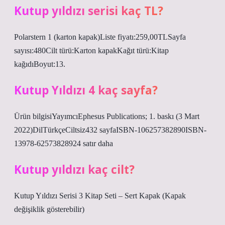
Kutup yıldızı serisi kaç TL?
Polarstern 1 (karton kapak)Liste fiyatı:259,00TLSayfa
sayısı:480Cilt türü:Karton kapakKağıt türü:Kitap
kağıdıBoyut:13.
Kutup Yıldızı 4 kaç sayfa?
Ürün bilgisiYayımcı‎Ephesus Publications; 1. baskı (3 Mart
2022)Dil‎TürkçeCiltsiz‎432 sayfaISBN-10‎6257382890ISBN-
13‎978-62573828924 satır daha
Kutup yıldızı kaç cilt?
Kutup Yıldızı Serisi 3 Kitap Seti – Sert Kapak (Kapak
değişiklik gösterebilir)