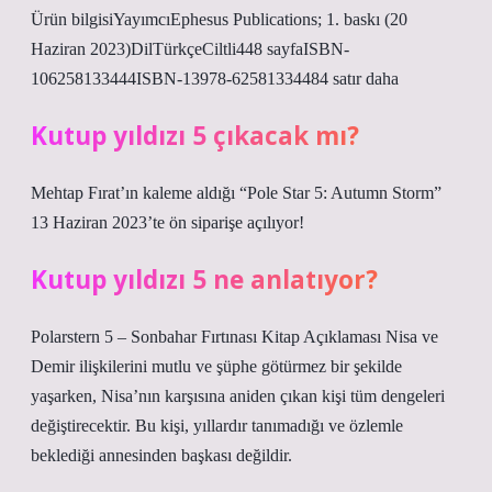
Ürün bilgisiYayımcı‎Ephesus Publications; 1. baskı (20
Haziran 2023)Dil‎TürkçeCiltli‎448 sayfaISBN-
10‎6258133444ISBN-13‎978-62581334484 satır daha
Kutup yıldızı 5 çıkacak mı?
Mehtap Fırat’ın kaleme aldığı “Pole Star 5: Autumn Storm”
13 Haziran 2023’te ön siparişe açılıyor!
Kutup yıldızı 5 ne anlatıyor?
Polarstern 5 – Sonbahar Fırtınası Kitap Açıklaması Nisa ve
Demir ilişkilerini mutlu ve şüphe götürmez bir şekilde
yaşarken, Nisa’nın karşısına aniden çıkan kişi tüm dengeleri
değiştirecektir. Bu kişi, yıllardır tanımadığı ve özlemle
beklediği annesinden başkası değildir.