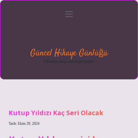
menüyü
Anasayfa
Gizlilik
Yasal
Hakkımızda
aç
Politikası
Uyarı
Güncel Hikaye Günlüğü
Sektörden ilham alan neşeli bilgiler!
Kutup Yıldızı Kaç Seri Olacak
Tarih: Ekim 29, 2024