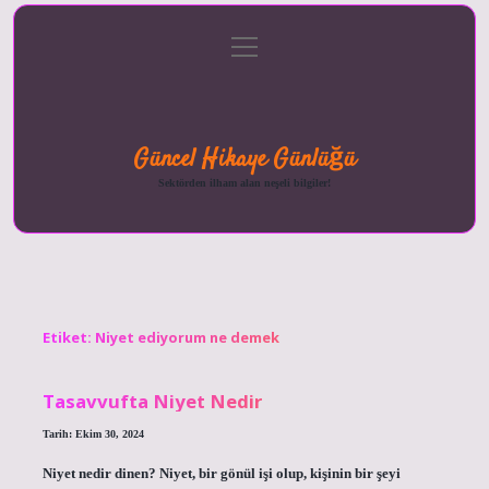
menüyü
Anasayfa
Gizlilik
Yasal
Hakkımızda
aç
Politikası
Uyarı
Güncel Hikaye Günlüğü
Sektörden ilham alan neşeli bilgiler!
Etiket:
Niyet ediyorum ne demek
Tasavvufta Niyet Nedir
Tarih: Ekim 30, 2024
Niyet nedir dinen? Niyet, bir gönül işi olup, kişinin bir şeyi