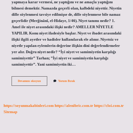
yapmaya karar vermesi, ne yaptığını ve ne amaçla yaptığını
bilmesi demektir. Namazda geçerli olan, kalbdeki niyettir. Niyetin
dille söylenmesi tavsiye edilmişse de, dille söylenmese bile namaz
geçerlidir (Merğinânî, el-Hidaye, 1/46). Niyet tanımı nedir? 1.
Amel ile niyet arasındaki ilişki nedir? AMELLER NİYETLE
YAPILIR. Konu niyet ifadesiyle başlar. Niyet ve ibadet arasındaki
ilişki ilgili ayetler ve hadisler kullanılarak ele alınır. Niyetsiz ve
niyetle yapılan eylemlerin değerine ilişkin dini değerlendirmeler
yer alır. Doğru niyet nedir? “İyi niyet ve samimiyetin karşılığı
samimiyettir” Tarhan; ​​​​”İyi niyet ve samimiyetin karşılığı
samimiyettir”. Yani samimiyetin iki…
Tasavvufta
Devamını okuyun
Yorum Bırak
Niyet
Nedir
https://soyunmakabinleri.com
https://alenibric.com.tr
https://cloi.com.tr
Sitemap