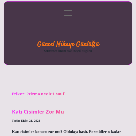
menüyü
Anasayfa
Gizlilik
Yasal
Hakkımızda
aç
Politikası
Uyarı
Güncel Hikaye Günlüğü
Sektörden ilham alan neşeli bilgiler!
Etiket:
Prizma nedir 1 sınıf
Katı Cisimler Zor Mu
Tarih: Ekim 21, 2024
Katı cisimler konusu zor mu? Oldukça basit. Formüller o kadar