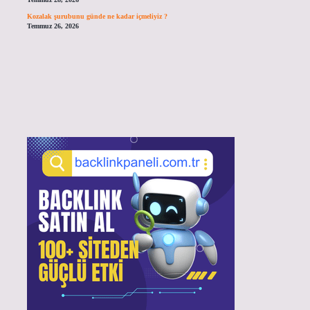
Kozalak şurubunu günde ne kadar içmeliyiz ?
Temmuz 26, 2026