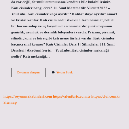
da zor değil, formülü unutursanız kendiniz bile bulabilirsiniz.
Katı cisimler hangi ders? 11. Sınıf Matematik: Vücut #2022 –
YouTube. Katı cisimler kaça ayrılır? Katılar ikiye ayrılır: amorf
ve kristal katılar. Katı cisim nedir ilkokul? Katı nesneler, belirli
bir hacme sahip ve üç boyutlu olan nesnelerdir çünkü hepsinin
genişlik, uzunluk ve derinlik bileşenleri vardır. Prizma, piramit,
silindir, koni ve küre gibi katı nesne türleri vardır. Katı cisimler
kaçıncı sınıf konusu? Katı Cisimler Ders 1 | Silindirler | 11. Sınıf
Dersleri | Akademi Serisi – YouTube. Katı cisimler mekaniği
nedir? Katı mekaniği…
Katı
Devamını okuyun
Yorum Bırak
Cisimler
Zor
Mu
https://soyunmakabinleri.com
https://alenibric.com.tr
https://cloi.com.tr
Sitemap