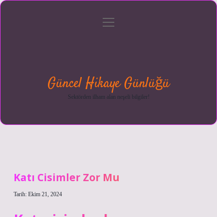
menüyü
Anasayfa
Gizlilik
Yasal
Hakkımızda
aç
Politikası
Uyarı
Güncel Hikaye Günlüğü
Sektörden ilham alan neşeli bilgiler!
Katı Cisimler Zor Mu
Tarih: Ekim 21, 2024