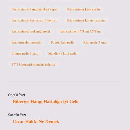
Katı cisimler hangi hareketi yapar
Katı cisimler kaça ayrılır
Katı cisimler kaçıncı sınıf konusu
Katı cisimler konusu zor mu
Katı cisimler mekaniği nedir
Katı cisimler TYT mi AYT mi
Katı örnekleri nelerdir
Kristal katı nedir
Küp nedir 3 sınıf
Prizma nedir 1 sınıf
Silindir ve koni nedir
TYT Geometri konuları nelerdir
Önceki Yazı
Biberiye Hangi Hastalığa Iyi Gelir
Sonraki Yazı
Civar Hakkı Ne Demek