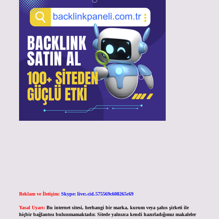
Reklam ve İletişim:
Skype: live:.cid.575569c608265c69
Yasal Uyarı:
Bu internet sitesi, herhangi bir marka, kurum veya şahıs şirketi ile
hiçbir bağlantısı bulunmamaktadır. Sitede yalnızca kendi hazırladığımız makaleler