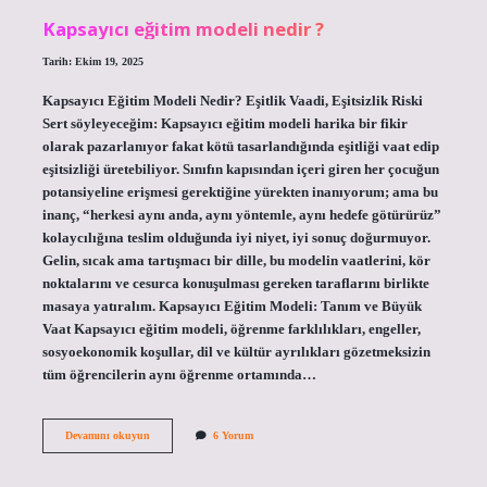
?
Kapsayıcı eğitim modeli nedir ?
Tarih: Ekim 19, 2025
Kapsayıcı Eğitim Modeli Nedir? Eşitlik Vaadi, Eşitsizlik Riski
Sert söyleyeceğim: Kapsayıcı eğitim modeli harika bir fikir
olarak pazarlanıyor fakat kötü tasarlandığında eşitliği vaat edip
eşitsizliği üretebiliyor. Sınıfın kapısından içeri giren her çocuğun
potansiyeline erişmesi gerektiğine yürekten inanıyorum; ama bu
inanç, “herkesi aynı anda, aynı yöntemle, aynı hedefe götürürüz”
kolaycılığına teslim olduğunda iyi niyet, iyi sonuç doğurmuyor.
Gelin, sıcak ama tartışmacı bir dille, bu modelin vaatlerini, kör
noktalarını ve cesurca konuşulması gereken taraflarını birlikte
masaya yatıralım. Kapsayıcı Eğitim Modeli: Tanım ve Büyük
Vaat Kapsayıcı eğitim modeli, öğrenme farklılıkları, engeller,
sosyoekonomik koşullar, dil ve kültür ayrılıkları gözetmeksizin
tüm öğrencilerin aynı öğrenme ortamında…
Kapsayıcı
Devamını okuyun
6 Yorum
eğitim
modeli
nedir