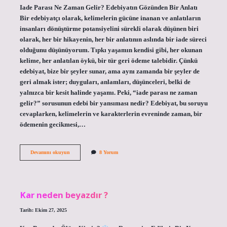
Iade Parası Ne Zaman Gelir? Edebiyatın Gözünden Bir Anlatı
Bir edebiyatçı olarak, kelimelerin gücüne inanan ve anlatıların
insanları dönüştürme potansiyelini sürekli olarak düşünen biri
olarak, her bir hikayenin, her bir anlatının aslında bir iade süreci
olduğunu düşünüyorum. Tıpkı yaşamın kendisi gibi, her okunan
kelime, her anlatılan öykü, bir tür geri ödeme talebidir. Çünkü
edebiyat, bize bir şeyler sunar, ama aynı zamanda bir şeyler de
geri almak ister; duyguları, anlamları, düşünceleri, belki de
yalnızca bir kesit halinde yaşamı. Peki, “iade parası ne zaman
gelir?” sorusunun edebi bir yansıması nedir? Edebiyat, bu soruyu
cevaplarken, kelimelerin ve karakterlerin evreninde zaman, bir
ödemenin gecikmesi,…
Iade
Devamını okuyun
8 Yorum
parası
ne
zaman
gelir
?
Kar neden beyazdır ?
Tarih: Ekim 27, 2025