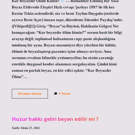
Kar Beyazdır Ölüm Kimin?
— Romantize Edilmiş Bir Yasa
Beyaz Eldivenle Eleştiri Hızlı cevap: Şarkıyı 1997’de ilk kez
Kerim Tekin seslendirdi; söz ve beste Tayfun Duygulu (sözlerde
ayrıca Beste Açar) imzası taşır, düzenleme İskender Paydaş’ındır.
([Vikipedi][1]) Giriş: “Beyaz”ın Büyüsü, Hakikatin Gölgesi Net
konuşacağım: “Kar beyazdır ölüm kimin?” sorusu basit bir bilgi
arayışı değil; toplumsal hafızamızın copy-paste alışkanlığına
tutulmuş bir ayna. Beyazı masumiyet diye yücelten bir kültür,
ölümü de beyazlaştırıp parantez içine almayı seviyor. Ama
sorunun cevabını bilmekle yetinmeyelim; bu sözün yarattığı
estetikle duygusal konfor alanımızı sorgulayalım. Çünkü kimi
zaman en parlak beyaz, en kör edici ışıktır. “Kar Beyazdır
Ölüm”…
Kar
Devamını okuyun
8 Yorum
neden
beyazdır
?
Huzur hakkı geliri beyan edilir mi ?
Tarih: Ekim 27, 2025