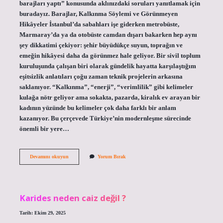
barajları yaptı” konusunda aklınızdaki soruları yanıtlamak için
buradayız. Barajlar, Kalkınma Söylemi ve Görünmeyen
Hikâyeler İstanbul’da sabahları işe giderken metrobüste,
Marmaray’da ya da otobüste camdan dışarı bakarken hep aynı
şey dikkatimi çekiyor: şehir büyüdükçe suyun, toprağın ve
emeğin hikâyesi daha da görünmez hale geliyor. Bir sivil toplum
kuruluşunda çalışan biri olarak gündelik hayatta karşılaştığım
eşitsizlik anlatıları çoğu zaman teknik projelerin arkasına
saklanıyor. “Kalkınma”, “enerji”, “verimlilik” gibi kelimeler
kulağa nötr geliyor ama sokakta, pazarda, kiralık ev arayan bir
kadının yüzünde bu kelimeler çok daha farklı bir anlam
kazanıyor. Bu çerçevede Türkiye’nin modernleşme sürecinde
önemli bir yere…
Süleyman
Devamını okuyun
Yorum Bırak
Demirel
hangi
barajları
yaptı
?
Karides neden caiz değil ?
Tarih: Ekim 29, 2025