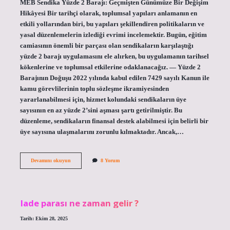
MEB Sendika Yüzde 2 Barajı: Geçmişten Günümüze Bir Değişim
Hikâyesi Bir tarihçi olarak, toplumsal yapıları anlamanın en
etkili yollarından biri, bu yapıları şekillendiren politikaların ve
yasal düzenlemelerin izlediği evrimi incelemektir. Bugün, eğitim
camiasının önemli bir parçası olan sendikaların karşılaştığı
yüzde 2 barajı uygulamasını ele alırken, bu uygulamanın tarihsel
kökenlerine ve toplumsal etkilerine odaklanacağız. — Yüzde 2
Barajının Doğuşu 2022 yılında kabul edilen 7429 sayılı Kanun ile
kamu görevlilerinin toplu sözleşme ikramiyesinden
yararlanabilmesi için, hizmet kolundaki sendikaların üye
sayısının en az yüzde 2’sini aşması şartı getirilmiştir. Bu
düzenleme, sendikaların finansal destek alabilmesi için belirli bir
üye sayısına ulaşmalarını zorunlu kılmaktadır. Ancak,…
MEB
Devamını okuyun
8 Yorum
sendika
yüzde
2
Barajı
kaç
Iade parası ne zaman gelir ?
kişi
?
Tarih: Ekim 28, 2025