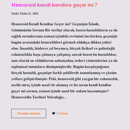
Hemoroid kendi kendine geçer mi ?
Tarih: Ekim 21, 2025
Hemoroid Kendi Kendine Geçer mi? Geçmişin İzinde,
Günümüzün Sorunu Bir tarihçi olarak, bazen hastalıkların ya da
sağlık sorunlarının zaman içindeki evrimini incelerken, geçmişle
bugün arasındaki benzerlikleri görmek oldukça dikkat çekici
olur. İnsanlık, binlerce yıl boyunca, birçok fiziksel ve psikolojik
rahatsızlıkla başa çıkmaya çalışmış; ancak bazen bu hastalıklar,
tam olarak ne olduklarını anlamadan, tedavi yöntemlerine ya da
toplumsal tutumlara dönüşmüşlerdir. Bugün karşılaştığımız
birçok hastalık, geçmişte farklı şekillerde tanımlanmış ve çözüm
yolları geliştirilmiştir. Peki, hemoroid gibi yaygın bir rahatsızlık,
tarihi süreç içinde nasıl ele alınmış ve bu sorun kendi kendine
geçer mi sorusu, zaman içinde nasıl bir anlam kazanmıştır?
Hemoroidin Tarihsel Yolculuğu…
Hemoroid
Devamını okuyun
6 Yorum
kendi
kendine
geçer
mi