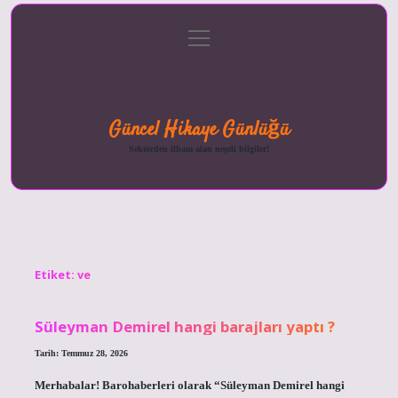
menüyü
Anasayfa
Gizlilik
Yasal
Hakkımızda
aç
Politikası
Uyarı
Güncel Hikaye Günlüğü
Sektörden ilham alan neşeli bilgiler!
Etiket:
ve
Süleyman Demirel hangi barajları yaptı ?
Tarih: Temmuz 28, 2026
Merhabalar! Barohaberleri olarak “Süleyman Demirel hangi