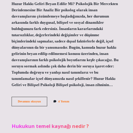
Huzur Hakkı Geliri Beyan Edilir Mi? Psikolojik Bir Mercekten
Derinlemesine Bir Analiz Bir psikolog olarak insan
davranışlarını çözümlemeye başladığınızda, her durumun
arkasında farklı duygusal, bilişsel ve sosyal dinamikler
bulduğunuzu fark edersiniz. İnsanların kararlarındaki
tutarsızlıklar, değerlerindeki değişimler ve düşünme
biçimlerindeki sapmalar, sadece dışsal faktörlerle değil, içsel
dünyalarının da bir yansımasıdır. Bugün, kamuda huzur hakkı
gelirinin beyan edilip edilmemesi konusu üzerinden, insan
davranışlarının farklı psikolojik boyutlarını keşfe çıkacağız. Bu
soruyu sormak aslında çok daha derin bir soruya işaret eder:
Toplumda doğruyu ve yanlışı nasıl tanımlarız ve bu
tanımlamalar içsel dünyamızda nasıl şekillenir? Huzur Hakkı
Geliri ve Bilişsel Psikoloji Bilişsel psikoloji, insan zihninin…
Huzur
Devamını okuyun
4 Yorum
hakkı
geliri
beyan
edilir
mi
Hukukun temel kaynağı nedir ?
?