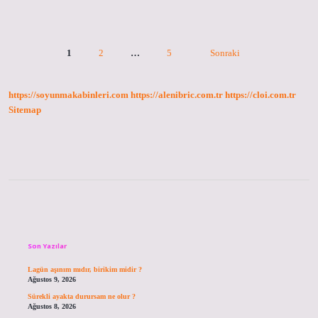
?
Yazı
1
2
…
5
Sonraki
sayfalaması
https://soyunmakabinleri.com
https://alenibric.com.tr
https://cloi.com.tr
Sitemap
Sidebar
Son Yazılar
Lagün aşınım mıdır, birikim midir ?
Ağustos 9, 2026
Sürekli ayakta durursam ne olur ?
Ağustos 8, 2026