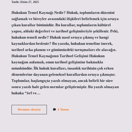
Tarih: Ekim 27, 2025
Hukukun Temel Kaynağı Nedir? Hukuk, toplumların düzenini
sağlamak ve bireyler arasındaki ilişkileri belirlemek için ortaya
çıkan kurallar bütünüdür. Bu kurallar, toplumların kültürel
yapısı, ahlaki değerleri ve tarihsel gelişimleriyle şekillenir. Peki,
hukukun temeli nedir? Hukuk nasıl ortaya çıkmış ve hangi
kaynaklardan beslenir? Bu yazıda, hukukun temeline inerek,
tarihsel arka planını ve günümüzdeki tartışmaları ele alacağız.
Hukukun Temel Kaynağının Tarihsel Gelişimi Hukukun
kaynağını anlamak, onun tarihsel gelişimine bakmakla
mümkündür. İlk hukuk kuralları, insanlık tarihinin çok erken
dönemlerine dayanan geleneksel kurallardan ortaya çıkmıştır.
Toplumlar, başlangıçta yazılı olmayan, ancak belirli bir süre
sonra yazılı hale gelen normlar geliştirmiştir. Bu yazılı olmayan
hukuka “örf ve…
Hukukun
Devamını okuyun
6 Yorum
temel
kaynağı
nedir
?