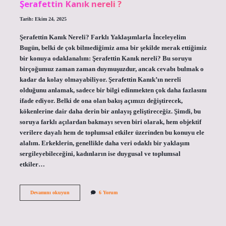
Şerafettin Kanık nereli ?
Tarih: Ekim 24, 2025
Şerafettin Kanık Nereli? Farklı Yaklaşımlarla İnceleyelim
Bugün, belki de çok bilmediğimiz ama bir şekilde merak ettiğimiz
bir konuya odaklanalım: Şerafettin Kanık nereli? Bu soruyu
birçoğumuz zaman zaman duymuşuzdur, ancak cevabı bulmak o
kadar da kolay olmayabiliyor. Şerafettin Kanık’ın nereli
olduğunu anlamak, sadece bir bilgi edinmekten çok daha fazlasını
ifade ediyor. Belki de ona olan bakış açımızı değiştirecek,
kökenlerine dair daha derin bir anlayış geliştireceğiz. Şimdi, bu
soruya farklı açılardan bakmayı seven biri olarak, hem objektif
verilere dayalı hem de toplumsal etkiler üzerinden bu konuyu ele
alalım. Erkeklerin, genellikle daha veri odaklı bir yaklaşım
sergileyebileceğini, kadınların ise duygusal ve toplumsal
etkiler…
Şerafettin
Devamını okuyun
6 Yorum
Kanık
nereli
?