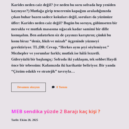
Karides neden caiz değil? (ve neden bu soru sofrada hep yeniden
kaynıyor?) Mutfağa girip tencerenin kapağını araladığınızda
çıkan buhar bazen sadece kokuları değil, soruları da yüzünüze
üfler: Karides neden caiz değil? Bugün bu soruyu, gülümseten bir
merakla ve mutfak masasına sığacak kadar samimi bir dille
konuşalım. Ben anlatırken siz de çayınızı karıştırın; çünkü bu
konu biraz “deniz, fıkıh ve mizah” üçgeninde yüzmeyi
gerektiriyor. TL;DR: Cevap, “Herkes aynı şeyi söylemiyor.”
Mezhepler ve yorumlar farklı; mutfak ise hâlâ lezzetli.
Güleryüzlü bir başlangıç: Sofrada iki yaklaşım, tek sohbet Haydi
önce bir tebessüm: Kafamızda iki karikatür beliriyor. Bir yanda
“Çözüm odaklı ve stratejik” tavrıyla…
Karides
Devamını okuyun
8 Yorum
neden
caiz
değil
?
MEB sendika yüzde 2 Barajı kaç kişi ?
Tarih: Ekim 28, 2025