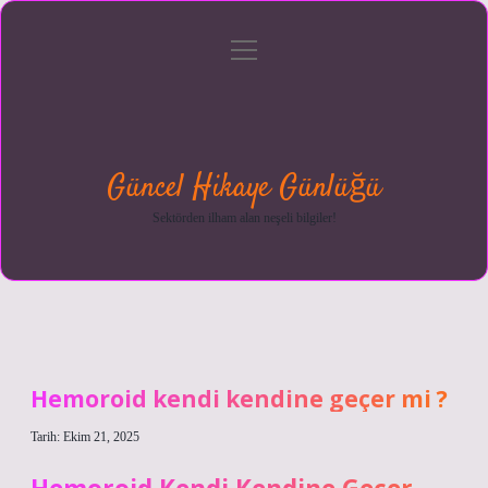
menüyü
Anasayfa
Gizlilik
Yasal
Hakkımızda
aç
Politikası
Uyarı
Güncel Hikaye Günlüğü
Sektörden ilham alan neşeli bilgiler!
Hemoroid kendi kendine geçer mi ?
Tarih: Ekim 21, 2025